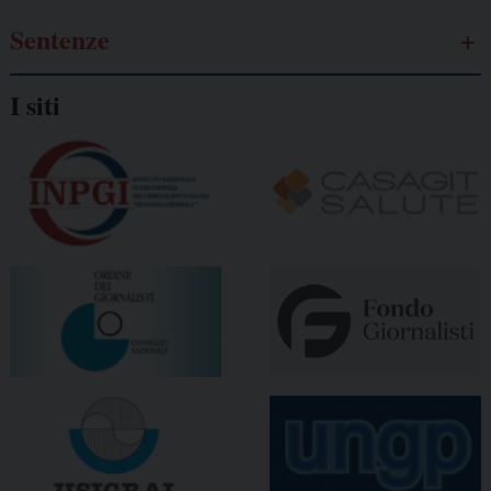
Sentenze
I siti