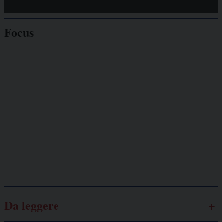
Focus
Giornalisti
minacciati
Lavoro
autonomo
Galassia dell’informazione
Da leggere