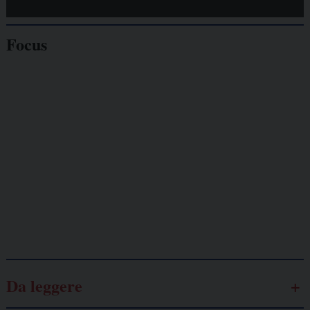
Focus
Giornalisti
minacciati
Lavoro
autonomo
Galassia dell’informazione
Da leggere