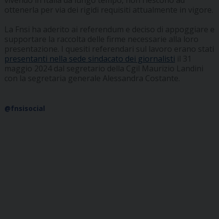
vivendo in Italia da lungo tempo, non riescono ad
ottenerla per via dei rigidi requisiti attualmente in vigore.
La Fnsi ha aderito ai referendum e deciso di appoggiare e
supportare la raccolta delle firme necessarie alla loro
presentazione. I quesiti referendari sul lavoro erano stati
presentanti nella sede sindacato dei giornalisti
il 31
maggio 2024 dal segretario della Cgil Maurizio Landini
con la segretaria generale Alessandra Costante.
@fnsisocial