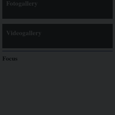
Fotogallery
Videogallery
Focus
Giornalisti
minacciati
Lavoro
autonomo