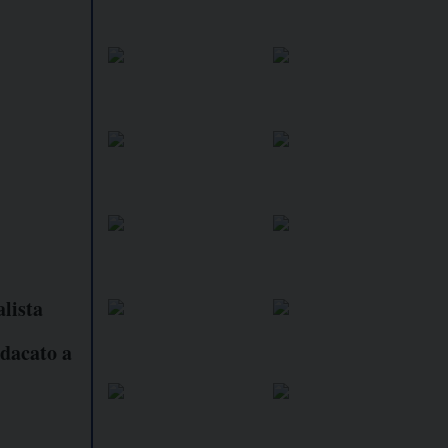
alista
ndacato a