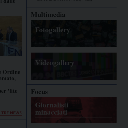
i dalle
Multimedia
Fotogallery
Videogallery
e Ordine
famato,
Focus
er 'lite
Giornalisti
minacciati
LTRE NEWS