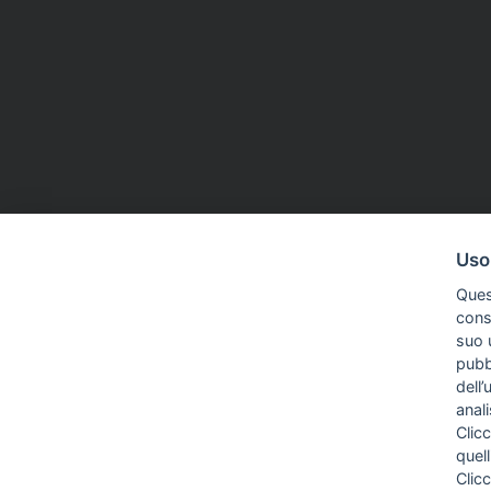
Uso
Ques
conse
suo u
pubbl
dell’
anal
Clicc
quell
Clic