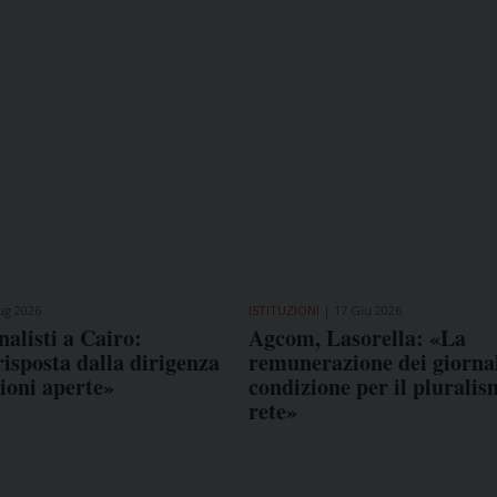
ug 2026
ISTITUZIONI
17 Giu 2026
nalisti a Cairo:
Agcom, Lasorella: «La
isposta dalla dirigenza
remunerazione dei giornal
tioni aperte»
condizione per il pluralis
rete»