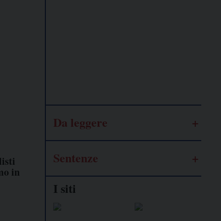
Lavoro
autonomo
Galassia
dell’informazione
Da leggere
Sentenze
isti
mo in
I siti