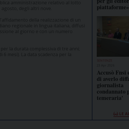
per gli editor
bblica amministrazione relativo al lotto
piattaforme»
agosto, degli altri nove.
l'affidamento della realizzazione di un
iano regionale in lingua italiana, diffusi
issione al giorno e con un numero
 per la durata complessiva di tre anni;
di 6 mesi). La data scadenza per la
SENTENZE
23 Apr 2026
Accusò Fnsi 
di averlo dif
giornalista
condannato p
temeraria'
LE A