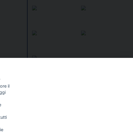
r
re il
I libri
Vedi tutti
ggi
NALISMO E
FASCISTISSIMA
e
LLIGENZA
FICIALE
utti
ie