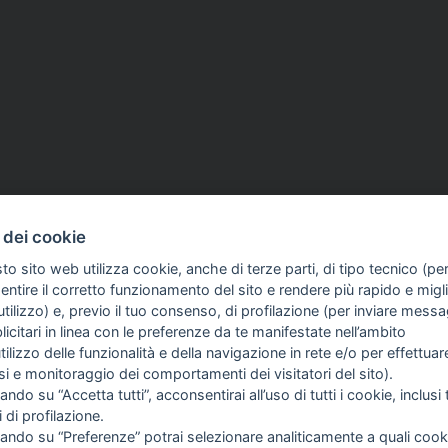
 dei cookie
to sito web utilizza cookie, anche di terze parti, di tipo tecnico (pe
ntire il corretto funzionamento del sito e rendere più rapido e miglio
tilizzo) e, previo il tuo consenso, di profilazione (per inviare messa
icitari in linea con le preferenze da te manifestate nell’ambito
COME TI SENTI?
GIOR
utilizzo delle funzionalità e della navigazione in rete e/o per effettuar
INTE
isi e monitoraggio dei comportamenti dei visitatori del sito).
ARTI
ando su “Accetta tutti”, acconsentirai all’uso di tutti i cookie, inclusi t
i di profilazione.
cando su “Preferenze” potrai selezionare analiticamente a quali cook