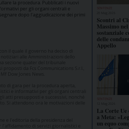
lare la procedura. Pubblicati i nuovi
formativi per gli organi centrali e
SENTENZE
20 Mag 2026
ssegnare dopo l'aggiudicazione dei primi
Scontri al Ci
Massimo nel
sostanziale 
delle condan
Appello
con il quale il governo ha deciso di
notiziari alle Amministrazioni dello
rima sezione quater del tribunale
si proposti da Fcs Communications S.r.l.,
 da Mf Dow Jones News.
nto di gara per la procedura aperta,
istici e informativi per gli organi centrali
i gli atti presupposti e successivi, nonché
SENTENZE
lto. Si attendono ora le motivazioni delle
12 Mag 2026
La Corte Ue 
a Meta: «Leg
e e l'editoria della presidenza del
un equo com
 l'affidamento di servizi giornalistici e