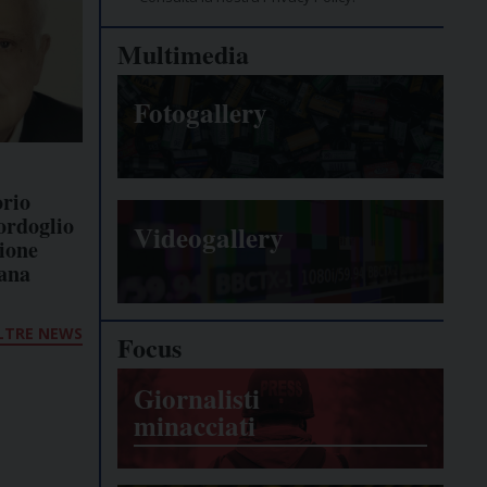
Multimedia
Fotogallery
orio
cordoglio
Videogallery
zione
ana
LTRE NEWS
Focus
Giornalisti
minacciati