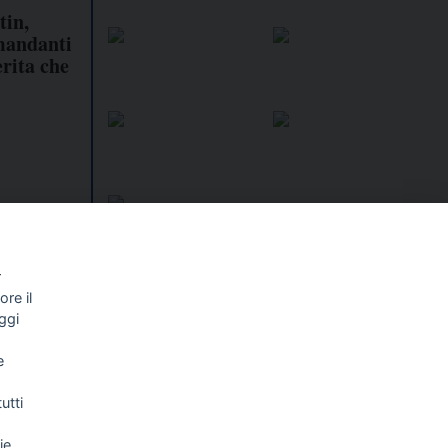
tin,
 mandanti
rita che
r
re il
I libri
Vedi tutti
ggi
NALISMO E
FASCISTISSIMA
e
LLIGENZA
FICIALE
utti
ie