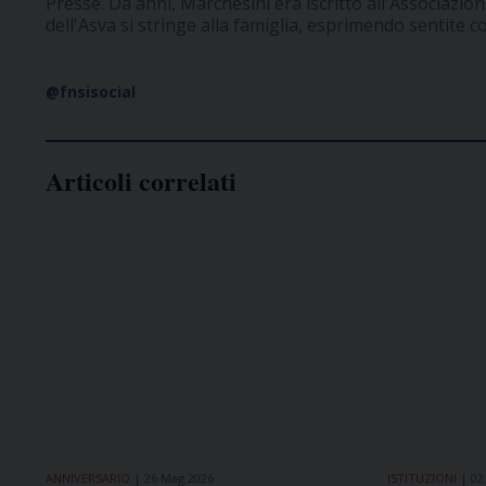
Presse. Da anni, Marchesini era iscritto all'Associazion
dell'Asva si stringe alla famiglia, esprimendo sentite 
@fnsisocial
Articoli correlati
ANNIVERSARIO
26 Mag 2026
ISTITUZIONI
02