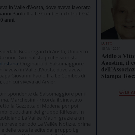
eva in Valle d'Aosta, dove aveva lavorato
vanni Paolo II a Le Combes di Introd. Già
0 anni.
LUTTO
15 Mar 2024
'ospedale Beauregard di Aosta, Umberto
Addio a Vitt
Nazione. Giornalista professionista,
Agostini, il 
ldostana
. Originario di Salsomaggiore
dell’Associa
i viveva in Valle d'Aosta, dove aveva
Stampa Tosc
i papa Giovanni Paolo II a Le Combes di
 con cui viveva ad Arvier.
LE A
orrispondente da Salsomaggiore per il
arma, Marchesini - ricorda il sindacato
iretto la Gazzetta di Modena per poi
mbi quotidiani del gruppo Riffeser. In
uotidiano La Vallée Matin, grazie a un
un breve periodo La Vallée Notizie, prima
 e delle testate edite dal gruppo Lg