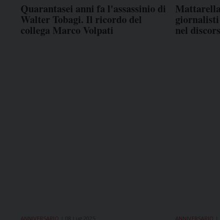
Quarantasei anni fa l'assassinio di
Mattarella,
Walter Tobagi. Il ricordo del
giornalist
collega Marco Volpati
nel discor
ANNIVERSARIO
08 Lug 2025
ANNIVERSARIO