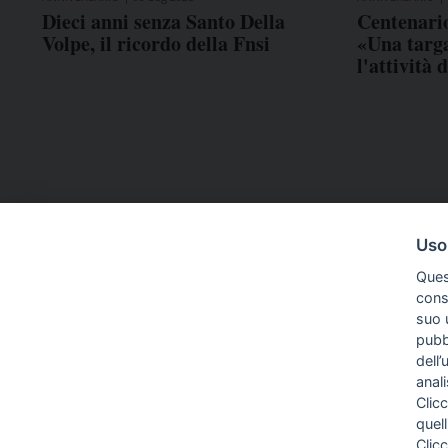
Dieci anni senza Santo Della
Centenario
Volpe, il ricordo della Fnsi
«Una targ
l'attività 
Uso
Ques
conse
suo u
pubbl
dell’
anal
Clicc
quell
Clic