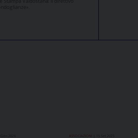
e Stampa Valdostana: il direttivo
condoglianze».
 Gen 2026
ASSOCIAZIONI
15 Set 2025