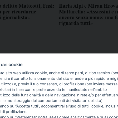
 delitto Matteotti, Fnsi:
Ilaria Alpi e Miran Hrova
a per ricordarne
Mattarella: «Assassini e
di giornalista»
ancora senza nome: una fe
riguarda tutti»
 dei cookie
to sito web utilizza cookie, anche di terze parti, di tipo tecnico (pe
ntire il corretto funzionamento del sito e rendere più rapido e miglio
tilizzo) e, previo il tuo consenso, di profilazione (per inviare messa
icitari in linea con le preferenze da te manifestate nell’ambito
COME TI SENTI?
GIOR
utilizzo delle funzionalità e della navigazione in rete e/o per effettuar
INTE
isi e monitoraggio dei comportamenti dei visitatori del sito).
ARTI
ando su “Accetta tutti”, acconsentirai all’uso di tutti i cookie, inclusi t
i di profilazione.
cando su “Preferenze” potrai selezionare analiticamente a quali cook