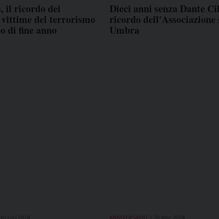
 il ricordo dei
Dieci anni senza Dante Cili
i vittime del terrorismo
ricordo dell'Associazione
so di fine anno
Umbra
10 Giu 2024
ANNIVERSARIO
20 Mar 2024