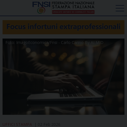
Foto: ImagoEconomica/Fnsi - Carlo Carino By AI MID
UFFICI STAMPA
02 Feb 2026