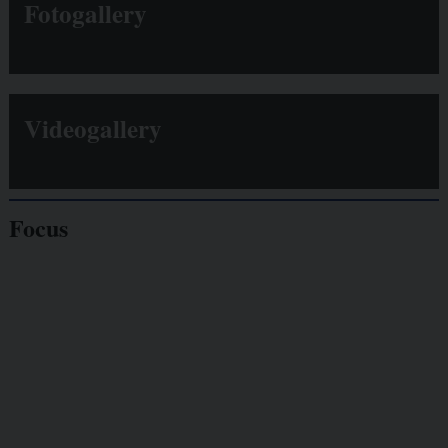
Fotogallery
Videogallery
Focus
Giornalisti
minacciati
Lavoro
autonomo