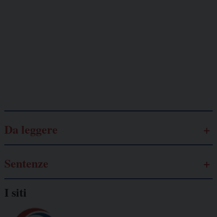
Lavoro
autonomo
Galassia dell’informazione
Da leggere
Sentenze
I siti