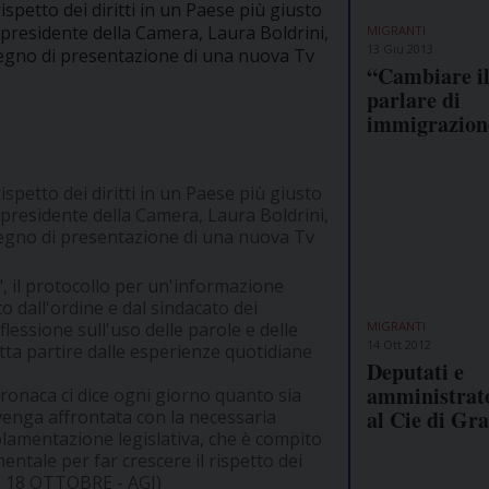
spetto dei diritti in un Paese più giusto
l presidente della Camera, Laura Boldrini,
MIGRANTI
13 Giu 2013
nvegno di presentazione di una nuova Tv
“Cambiare i
parlare di
immigrazion
spetto dei diritti in un Paese più giusto
l presidente della Camera, Laura Boldrini,
nvegno di presentazione di una nuova Tv
", il protocollo per un'informazione
to dall'ordine e dal sindacato dei
MIGRANTI
lessione sull'uso delle parole e delle
14 Ott 2012
atta partire dalle esperienze quotidiane
Deputati e
amministrato
cronaca ci dice ogni giorno quanto sia
al Cie di Gr
venga affrontata con la necessaria
lamentazione legislativa, che è compito
ntale per far crescere il rispetto dei
NO, 18 OTTOBRE - AGI)