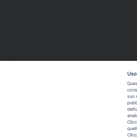
Uso
Ques
conse
suo u
pubbl
dell’
anal
Clicc
quell
Clic