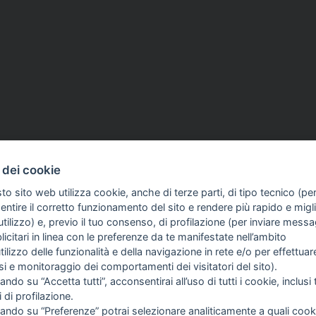
 dei cookie
to sito web utilizza cookie, anche di terze parti, di tipo tecnico (pe
ntire il corretto funzionamento del sito e rendere più rapido e miglio
tilizzo) e, previo il tuo consenso, di profilazione (per inviare messa
icitari in linea con le preferenze da te manifestate nell’ambito
COME TI SENTI?
GIOR
utilizzo delle funzionalità e della navigazione in rete e/o per effettuar
INTE
isi e monitoraggio dei comportamenti dei visitatori del sito).
ARTI
ando su “Accetta tutti”, acconsentirai all’uso di tutti i cookie, inclusi t
i di profilazione.
cando su “Preferenze” potrai selezionare analiticamente a quali cook