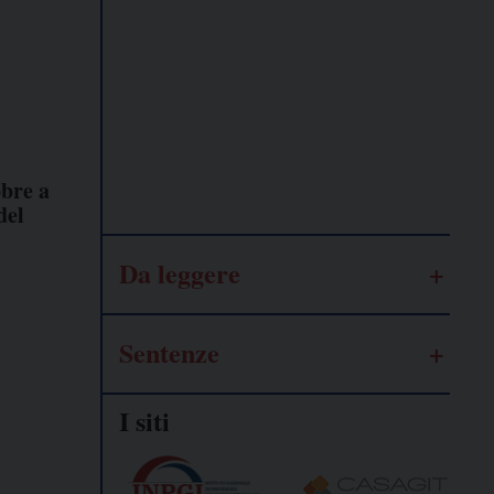
Lavoro
autonomo
Galassia
dell’informazione
obre a
del
Da leggere
Sentenze
I siti