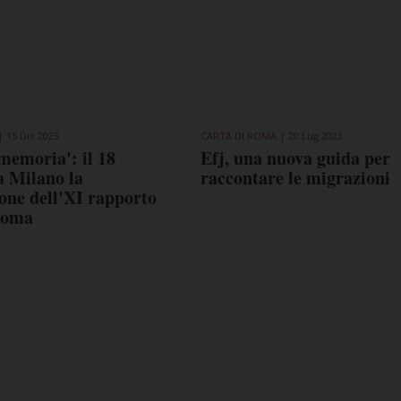
15 Dic 2023
CARTA DI ROMA
20 Lug 2023
 memoria': il 18
Efj, una nuova guida per
a Milano la
raccontare le migrazioni
one dell'XI rapporto
Roma