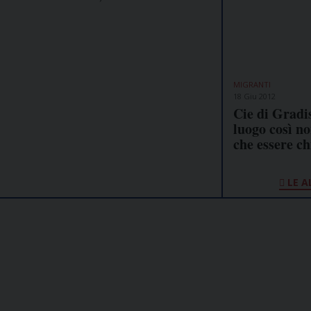
MIGRANTI
18 Giu 2012
Cie di Gradi
luogo così n
che essere c
LE A