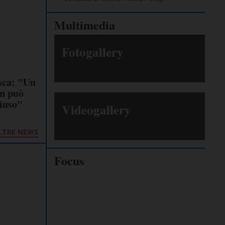
Multimedia
Fotogallery
sca: "Un
on può
hiuso"
Videogallery
LTRE NEWS
Focus
Giornalisti
minacciati