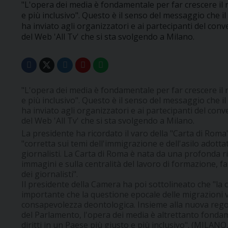
"L'opera dei media è fondamentale per far crescere il ri
e più inclusivo". Questo è il senso del messaggio che i
ha inviato agli organizzatori e ai partecipanti del co
del Web 'All Tv' che si sta svolgendo a Milano.
"L'opera dei media è fondamentale per far crescere il ri
e più inclusivo". Questo è il senso del messaggio che i
ha inviato agli organizzatori e ai partecipanti del co
del Web 'All Tv' che si sta svolgendo a Milano.
La presidente ha ricordato il varo della "Carta di Roma
"corretta sui temi dell'immigrazione e dell'asilo adotta
giornalisti. La Carta di Roma è nata da una profonda rif
immagini e sulla centralità del lavoro di formazione, f
dei giornalisti".
Il presidente della Camera ha poi sottolineato che "la 
importante che la questione epocale delle migrazioni 
consapevolezza deontologica. Insieme alla nuova rego
del Parlamento, l'opera dei media è altrettanto fondame
diritti in un Paese più giusto e più inclusivo". (MILA