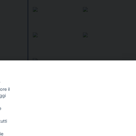
r
re il
I libri
Vedi tutti
ggi
NALISMO E
FASCISTISSIMA
e
LLIGENZA
FICIALE
utti
ie