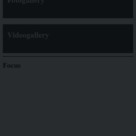
Videogallery
Focus
Giornalisti
minacciati
Lavoro
autonomo