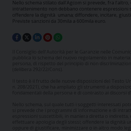
Nello schema stilato dall'Agcom si prevede, fra l'altro
intrattenimento non debbano contenere espressioni sus
offendere la dignità umana; diffondere, incitare, giusti
Previste sanzioni da 30mila a 600mila euro.
Il Consiglio dell'Autorità per le Garanzie nelle Comun
pubblica lo schema del nuovo regolamento in materia di
persona, di rispetto del principio di non discriminazion
(delibera 292/22/Cons).
Il testo è il frutto delle nuove disposizioni del Testo Un
n. 208/2021), che ha ampliato gli strumenti a disposizion
fondamentali della persona e di contrasto ai discorsi d
Nello schema, sul quale tutti i soggetti interessati p
si prevede che i programmi di informazione e di intr
espressioni suscettibili, in maniera diretta o indiretta,
effettuare apologia degli stessi; offendere la dignità
oppure di giustificare, minimizzare o in altro modo legi