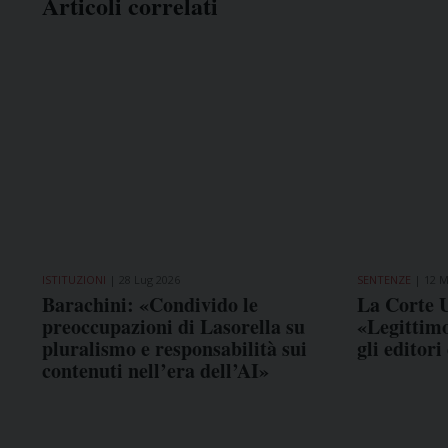
Articoli correlati
ISTITUZIONI
28 Lug 2026
SENTENZE
12 M
Barachini: «Condivido le
La Corte U
preoccupazioni di Lasorella su
«Legittim
pluralismo e responsabilità sui
gli editor
contenuti nell’era dell’AI»