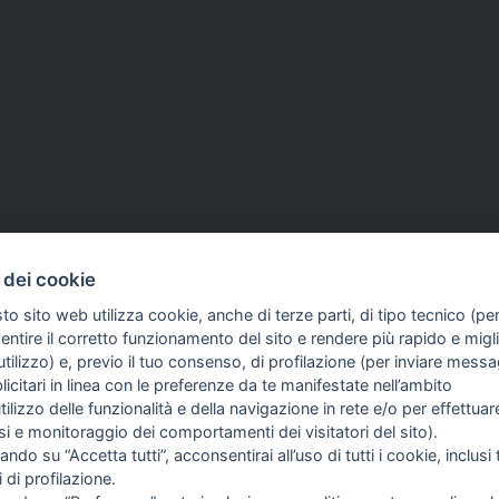
 dei cookie
to sito web utilizza cookie, anche di terze parti, di tipo tecnico (pe
ntire il corretto funzionamento del sito e rendere più rapido e miglio
tilizzo) e, previo il tuo consenso, di profilazione (per inviare messa
icitari in linea con le preferenze da te manifestate nell’ambito
COME TI SENTI?
GIOR
utilizzo delle funzionalità e della navigazione in rete e/o per effettuar
INTE
isi e monitoraggio dei comportamenti dei visitatori del sito).
ARTI
ando su “Accetta tutti”, acconsentirai all’uso di tutti i cookie, inclusi t
i di profilazione.