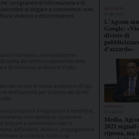
, che i programmi di informazione e di
cettibili di istigare a commettere reati;
AUTHORITY
02 Ago 2022
ficare violenza o discriminazioni.
L'Agcom mu
Google: «Viol
divieto di
pubblicizzare
d'azzardo»
icazioni ha messo a consultazione
 tutela dei diritti fondamentali della
e e di contrasto ai discorsi d'odio
ico dei servizi di media audiovisivi (D.lgs.
e dell'Autorità per la tutela dei diritti
'odio.
AUTHORITY
otranno proporre integrazioni e modifiche,
29 Lug 2022
attenimento non debbano: contenere
Media, Agco
 di istigare a commettere reati o
2021 segnali 
 umana; diffondere, incitare, propagandare
ripresa, ma i
ttimare la violenza, l'odio o la