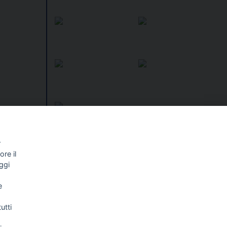
r
re il
I libri
Vedi tutti
ggi
NALISMO E
FASCISTISSIMA
e
LLIGENZA
FICIALE
utti