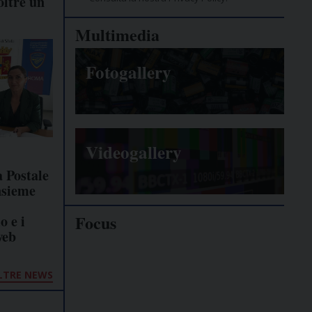
oltre un
Multimedia
Fotogallery
Videogallery
a Postale
nsieme
Focus
o e i
web
Giornalisti
minacciati
LTRE NEWS