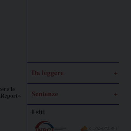
Lavoro
autonomo
Galassia
dell’informazione
Da leggere
ere le
Sentenze
 Report»
I siti