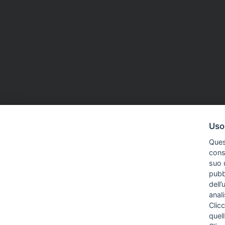
Uso
Ques
conse
suo u
pubbl
dell’
anal
Clicc
quell