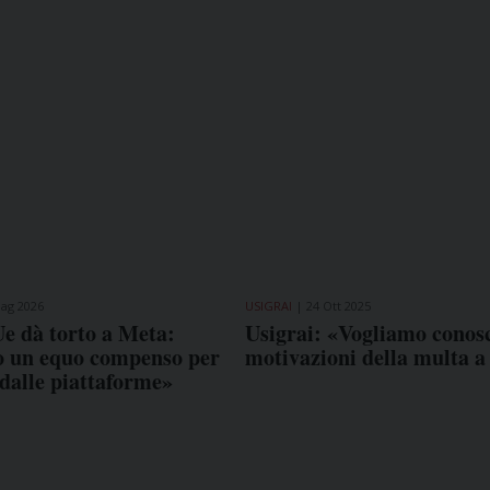
ag 2026
USIGRAI
24 Ott 2025
e dà torto a Meta:
Usigrai: «Vogliamo conosc
o un equo compenso per
motivazioni della multa a
i dalle piattaforme»