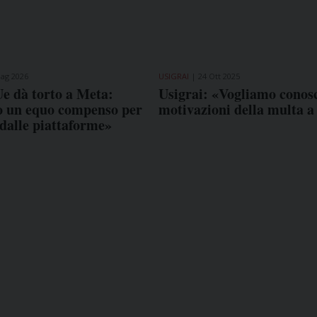
ag 2026
USIGRAI
24 Ott 2025
e dà torto a Meta:
Usigrai: «Vogliamo conosc
o un equo compenso per
motivazioni della multa a
i dalle piattaforme»