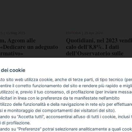
25
05 Mag 2025
EDITORIA
29 Apr 2024
m, Agcom alle
Quotidiani, nel 2023 vendi
 «Dedicare un adeguato
calo dell'8,8%. I dati
ormativo»
dell'Osservatorio sulle
comunicazioni di Agcom
 dei cookie
to sito web utilizza cookie, anche di terze parti, di tipo tecnico (pe
ntire il corretto funzionamento del sito e rendere più rapido e miglio
tilizzo) e, previo il tuo consenso, di profilazione (per inviare messa
icitari in linea con le preferenze da te manifestate nell’ambito
COME TI SENTI?
GIOR
utilizzo delle funzionalità e della navigazione in rete e/o per effettuar
INTE
isi e monitoraggio dei comportamenti dei visitatori del sito).
ARTI
ando su “Accetta tutti”, acconsentirai all’uso di tutti i cookie, inclusi t
i di profilazione.
cando su “Preferenze” potrai selezionare analiticamente a quali cook