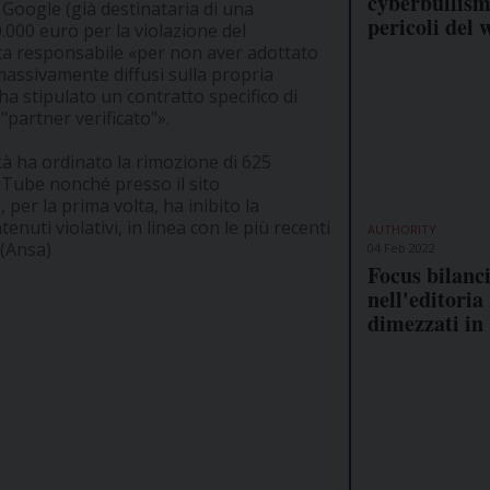
cyberbullism
 Google (già destinataria di una
pericoli del 
000 euro per la violazione del
ta responsabile «per non aver adottato
i massivamente diffusi sulla propria
ha stipulato un contratto specifico di
"partner verificato"».
tà ha ordinato la rimozione di 625
ouTube nonché presso il sito
per la prima volta, ha inibito la
enuti violativi, in linea con le più recenti
AUTHORITY
 (Ansa)
04 Feb 2022
Focus bilanc
nell'editoria 
dimezzati in