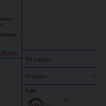
Lavoro
autonomo
 intesa
 e
Galassia
utela dei
dell’informazione
LTRE NEWS
Da leggere
Sentenze
I siti