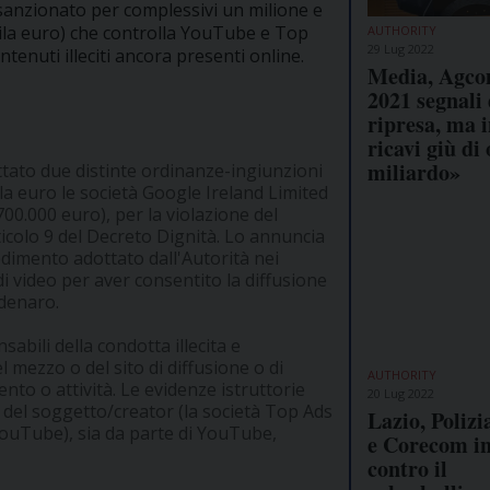
 sanzionato per complessivi un milione e
ila euro) che controlla YouTube e Top
AUTHORITY
29 Lug 2022
tenuti illeciti ancora presenti online.
Media, Agco
2021 segnali 
ripresa, ma i
ricavi giù di 
miliardo»
ttato due distinte ordinanze-ingiunzioni
a euro le società Google Ireland Limited
00.000 euro), per la violazione del
rticolo 9 del Decreto Dignità. Lo annuncia
edimento adottato dall'Autorità nei
di video per aver consentito la diffusione
 denaro.
abili della condotta illecita e
 mezzo o del sito di diffusione o di
AUTHORITY
to o attività. Le evidenze istruttorie
20 Lug 2022
 del soggetto/creator (la società Top Ads
Lazio, Polizi
 YouTube), sia da parte di YouTube,
e Corecom i
contro il