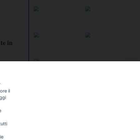
te in
r
re il
I libri
Vedi tutti
ggi
NALISMO E
FASCISTISSIMA
e
LLIGENZA
FICIALE
utti
ie