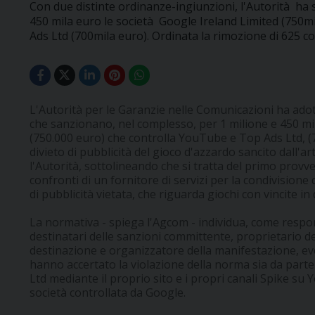
Con due distinte ordinanze-ingiunzioni, l'Autorità ha
450 mila euro le società Google Ireland Limited (750m
Ads Ltd (700mila euro). Ordinata la rimozione di 625 con
L'Autorità per le Garanzie nelle Comunicazioni ha ado
che sanzionano, nel complesso, per 1 milione e 450 mil
(750.000 euro) che controlla YouTube e Top Ads Ltd, (7
divieto di pubblicità del gioco d'azzardo sancito dall'a
l'Autorità, sottolineando che si tratta del primo provv
confronti di un fornitore di servizi per la condivisione 
di pubblicità vietata, che riguarda giochi con vincite in
La normativa - spiega l'Agcom - individua, come respons
destinatari delle sanzioni committente, proprietario del
destinazione e organizzatore della manifestazione, even
hanno accertato la violazione della norma sia da parte
Ltd mediante il proprio sito e i propri canali Spike su
società controllata da Google.