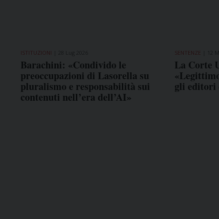
ISTITUZIONI
28 Lug 2026
SENTENZE
12 M
Barachini: «Condivido le
La Corte U
preoccupazioni di Lasorella su
«Legittim
pluralismo e responsabilità sui
gli editor
contenuti nell’era dell’AI»