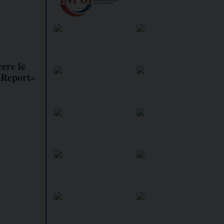
ere le
 Report»