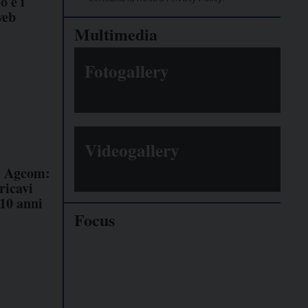
o e i
web
Multimedia
Fotogallery
Videogallery
i Agcom:
ricavi
 10 anni
Focus
Giornalisti
minacciati