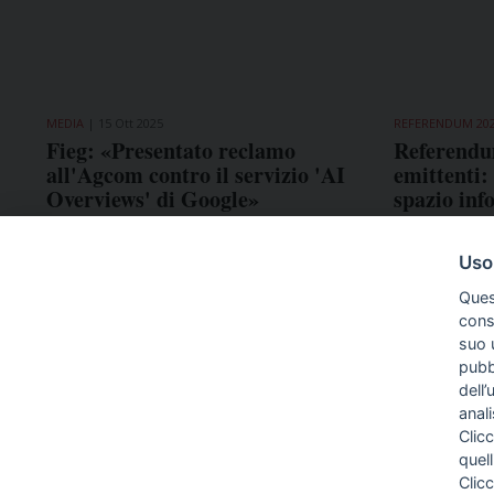
MEDIA
15 Ott 2025
REFERENDUM 20
Fieg: «Presentato reclamo
Referendu
all'Agcom contro il servizio 'AI
emittenti:
Overviews' di Google»
spazio inf
Uso
Ques
conse
suo u
pubbl
dell’
anal
Clicc
quell
Clic