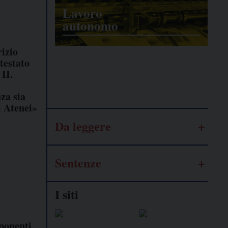
Lavoro
autonomo
izio
testato
Galassia
 II.
dell’informazione
za sia
i Atenei»
Da leggere
Sentenze
I siti
sponenti