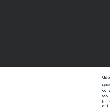
ASSOCIAZIONI
27 Apr 2026
CDR
16 Mar 20
Uso
Terni, il sindaco attacca un
Secolo XIX,
Ques
giornalista. Asu: «Inopportuno,
«Respingi
conse
tornare a toni civili»
l'azione d
suo u
nostro lav
pubbl
dell’