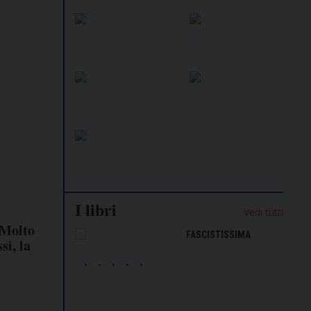
I libri
Vedi tutti
«Molto
NALISMO E
FASCISTISSIMA
si, la
LLIGENZA
FICIALE