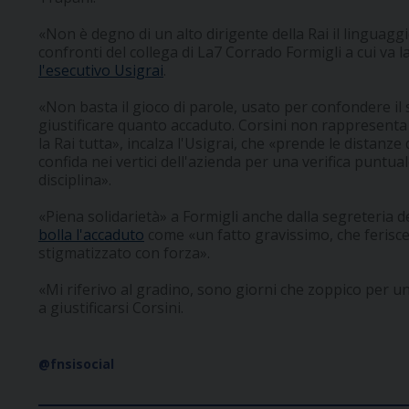
«Non è degno di un alto dirigente della Rai il linguagg
confronti del collega di La7 Corrado Formigli a cui va l
l'esecutivo Usigrai
.
«Non basta il gioco di parole, usato per confondere il s
giustificare quanto accaduto. Corsini non rappresenta 
la Rai tutta», incalza l'Usigrai, che «prende le distanz
confida nei vertici dell'azienda per una verifica puntuale
disciplina».
«Piena solidarietà» a Formigli anche dalla segreteria
bolla l'accaduto
come «un fatto gravissimo, che ferisce
stigmatizzato con forza».
«Mi riferivo al gradino, sono giorni che zoppico per u
a giustificarsi Corsini.
@fnsisocial