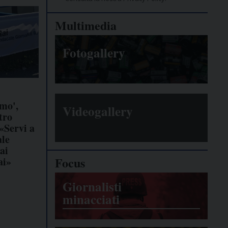
Multimedia
Fotogallery
mo',
Videogallery
tro
«Servi a
ale
ai
Focus
ai»
Giornalisti
minacciati