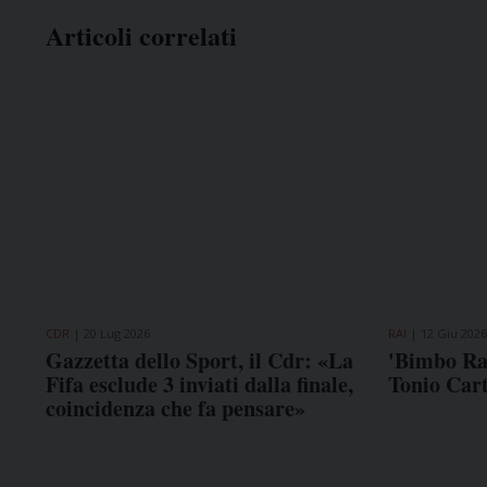
Articoli correlati
CDR
20 Lug 2026
RAI
12 Giu 2026
Gazzetta dello Sport, il Cdr: «La
'Bimbo Rai
Fifa esclude 3 inviati dalla finale,
Tonio Car
coincidenza che fa pensare»