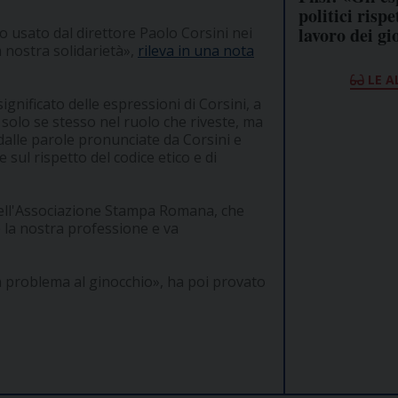
politici rispe
lavoro dei gi
io usato dal direttore Paolo Corsini nei
a nostra solidarietà»,
rileva in una nota
LE A
ignificato delle espressioni di Corsini, a
solo se stesso nel ruolo che riveste, ma
e dalle parole pronunciate da Corsini e
 sul rispetto del codice etico e di
 dell'Associazione Stampa Romana, che
 la nostra professione e va
n problema al ginocchio», ha poi provato