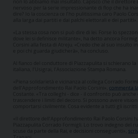
non lo abbiamo mai insultato. Capisco che il direttore
nervoso per la serie impressionante di flop che ha inan
dire? Io la coscienza ce l'ho pulitissima caro Paolo C
alla larga dai partiti e dai palchi elettorali e dei partiti».
«La stessa cosa non si può dire di lei. Forse lo spezzo
dove lei si definisce militante», ha detto ancora Formigl
Corsini alla festa di Atreju. «Credo che al suo insulto 
e poi chi guarda giudicherà», ha concluso.
Al fianco del conduttore di Piazzapulita si schierano 
italiana, l'Usigrai, l'Associazione Stampa Romana.
«Piena solidarietà e vicinanza al collega Corrado Form
dell'Approfondimento Rai Paolo Corsini»,
commenta la
Costante. «Tra colleghi - dice - il confronto può anch
trascendere i limiti del decoro. Si possono avere vision
comportarsi civilmente. Cosa evidente a tutti gli iscritti 
«Il direttore dell'Approfondimento Rai Paolo Corsini ha
Piazzapulita Corrado Formigli. Lo trovo indegno del r
scuse da parte della Rai, e decisioni conseguenti»,
scri
Trapani.