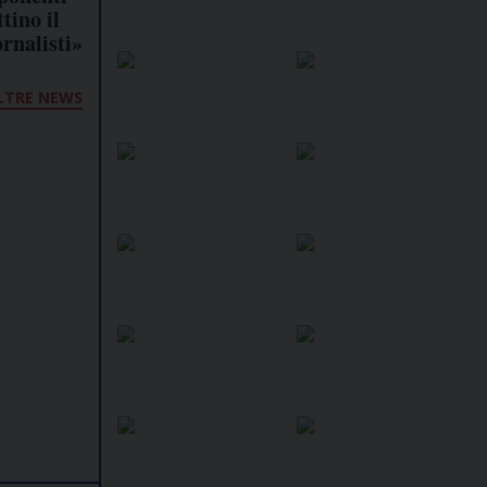
ttino il
ornalisti»
LTRE NEWS