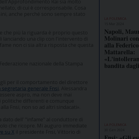
 dell'Approfondimento Rai sia molto
ellato, di cui è corresponsabile. Cosa
orsini, anche perché sono sempre stato
LA POLEMICA
15 Mar 2024
Napoli, Maur
ne che più la riguarda è proprio questo
Molinari con
i lanciando una clip con l'intervento di
alla Federico
infame non ci sia altra risposta che questa
Mattarella:
«L'intolleran
la Federazione nazionale della Stampa
bandita dagl
igli per il comportamento del direttore
 segretaria generale Fnsi
, Alessandra
e essere aspro, ma non deve mai
i politiche differenti e comunque
alla Fnsi, non so ad altri sindacati».
 dato dell' "infame" al conduttore di
LA POLEMICA
uolo che ricopre. Mi auguro immediate
30 Gen 2024
ve su X
il presidente Fnsi, Vittorio di
Fnsi: «Gli e