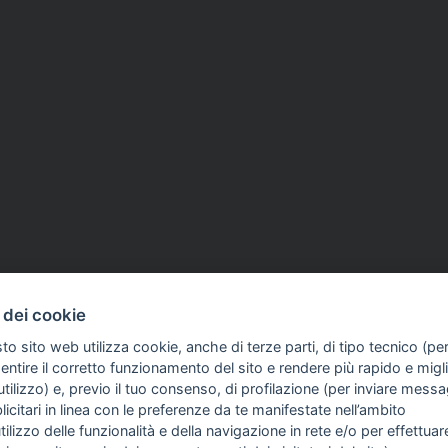
26
CDR
20 Feb 2026
 dei cookie
 i giornalisti:
Fatto Quotidiano, Cdr:
to sito web utilizza cookie, anche di terze parti, di tipo tecnico (pe
amo fermamente
«Solidarietà a Lorenzo Gia
ntire il corretto funzionamento del sito e rendere più rapido e miglio
i monitoraggio del
Picierno e Calenda infang
tilizzo) e, previo il tuo consenso, di profilazione (per inviare messa
oro»
nostro lavoro»
icitari in linea con le preferenze da te manifestate nell’ambito
utilizzo delle funzionalità e della navigazione in rete e/o per effettuar