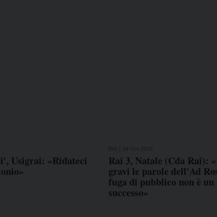
RAI
08 Giu 2026
', Usigrai: «Ridateci
Rai 3, Natale (Cda Rai): 
COME TI SENTI?
GIOR
tonio»
gravi le parole dell'Ad Ros
INTE
fuga di pubblico non è un
ARTI
successo»