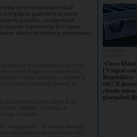
in onda nel corso della puntata di
ta: «Chi guarda giudicherà se questi
levisione pubblica». La segretaria
l decoro». Il presidente Di Trapani:
omana: «Fatto che ferisce la professione».
LA POLEMICA
16 Apr 2024
'Circo Massi
o Formigli che si guardasse un pochino
l'Usigrai con
al direttore dell'Approfondimento Rai,
Repubblica: 
lla festa del Tempo alla Gnam, a Roma, e
chi? Il giorn
l corso della puntata di giovedì 24
chieda scusa 
giornalisti R
se questi termini siano degni di un
 tutti i cittadini, compreso il
migli in studio.
lui – ha aggiunto – mi insulta dandomi
amo mai parlati nella nostra vita. Noi