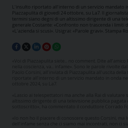
L'insulto riportato all'interno di un servizio mandato 
Piazzapulita di giovedì 24 ottobre, su La7. Il giornalis
termini siano degni di un altissimo dirigente di una te
generale Costante: «Confronto non trascenda i limiti de
«L'azienda si scusi». Usigrai: «Parole gravi». Stampa R
«Voi di Piazzapulita siete... no comment. Dite all'amic
nella coscienza, va... infame». Sono le parole rivolte d
Paolo Corsini, all'inviata di Piazzapulita all'uscita de
riportate all'interno di un servizio mandato in onda ne
ottobre 2024, su La7.
«Lascio ai telespettatori ma anche alla Rai di valutare 
altissimo dirigente di una televisione pubblica pagata da
sottoscritto», ha commentato il conduttore Corrado For
«Io non ho il piacere di conoscere questo Corsini, ma 
dell'infame senza che ci siamo mai incontrati, non ci si