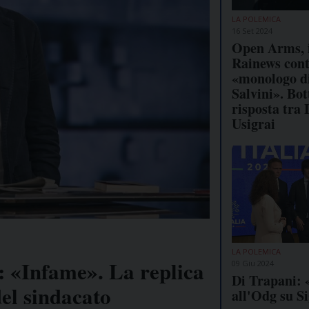
LA POLEMICA
16 Set 2024
Open Arms, i
Rainews cont
«monologo d
Salvini». Bot
risposta tra 
Usigrai
LA POLEMICA
: «Infame». La replica
09 Giu 2024
Di Trapani: 
del sindacato
all'Odg su Si