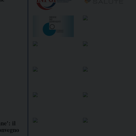
ne': il
convegno