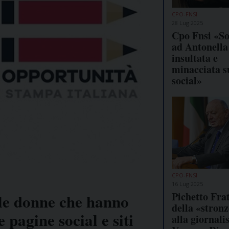
CPO-FNSI
28 Lug 2025
Cpo Fnsi «So
ad Antonella
insultata e
minacciata s
social»
CPO-FNSI
16 Lug 2025
Pichetto Fra
 le donne che hanno
della «stronz
 pagine social e siti
alla giornali