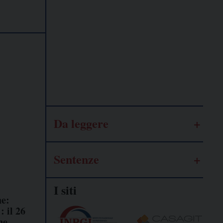
Lavoro
autonomo
Galassia
dell’informazione
Da leggere
Sentenze
I siti
ne:
: il 26
ne