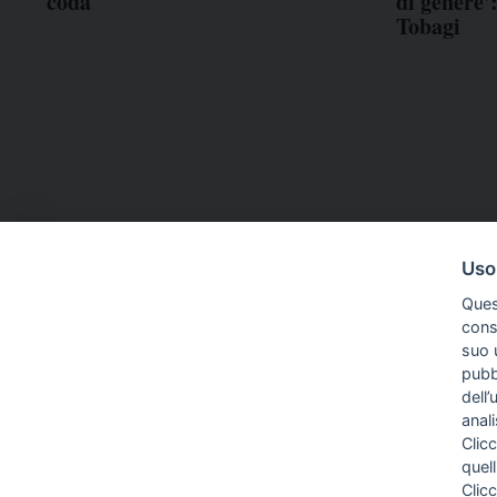
coda
di genere'
Tobagi
Uso
Ques
conse
suo u
pubbl
dell’
anal
Clicc
quell
Clic