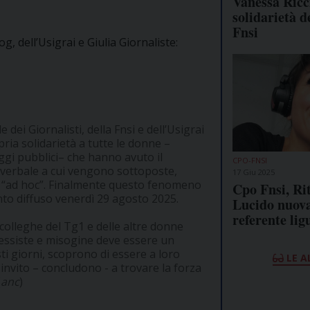
Vanessa Ricc
solidarietà d
Fnsi
, dell’Usigrai e Giulia Giornaliste:
ei Giornalisti, della Fnsi e dell’Usigrai
ia solidarietà a tutte le donne –
ggi pubblici– che hanno avuto il
CPO-FNSI
a verbale a cui vengono sottoposte,
17 Giu 2025
ti “ad hoc”. Finalmente questo fenomeno
Cpo Fnsi, Ri
nto diffuso venerdì 29 agosto 2025.
Lucido nuov
referente lig
 colleghe del Tg1 e delle altre donne
essiste e misogine deve essere un
ti giorni, scoprono di essere a loro
LE A
invito – concludono - a trovare la forza
(
anc
)