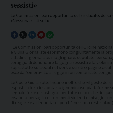
sessisti»
Le Commissioni pari opportunità del sindacato, del Cnog
«Nessuna resti sola».
«Le Commissioni pari opportunità dell’Ordine nazionale d
e Giulia Giornaliste esprimono congiuntamente la propr
cittadine, giornaliste, mogli ignare, deputate, persona
coraggio di denunciare la gogna sessista e la violenz
soprattutto sui social network e su siti o pagine crea
esce dall’ombra». Lo si legge in un comunicato congiu
Le Cpo e Giulia sottolineano inoltre che «il gesto delle
esposte a loro insaputa su ignominiose piattaforme s
segnale forte di sostegno per tutte coloro che, in ques
insaputa bersaglio di commenti violenti e misogini: un 
di reagire e a denunciare, perché nessuna resti sola». 