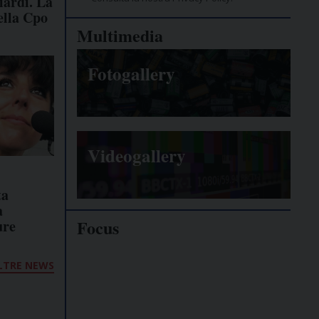
iardi. La
ella Cpo
Multimedia
Fotogallery
Videogallery
ta
a
Focus
ure
Giornalisti
LTRE NEWS
minacciati