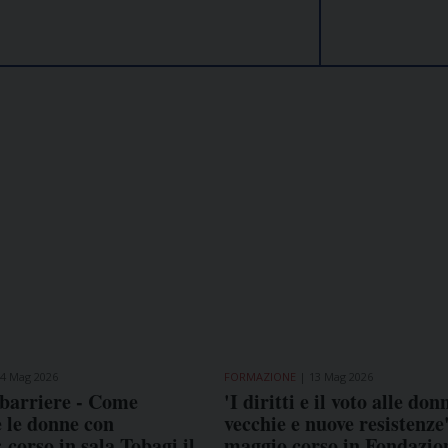
4 Mag 2026
FORMAZIONE
13 Mag 2026
 barriere - Come
'I diritti e il voto alle don
 le donne con
vecchie e nuove resistenze'
: corso in sala Tobagi il
maggio corso in Fondazio