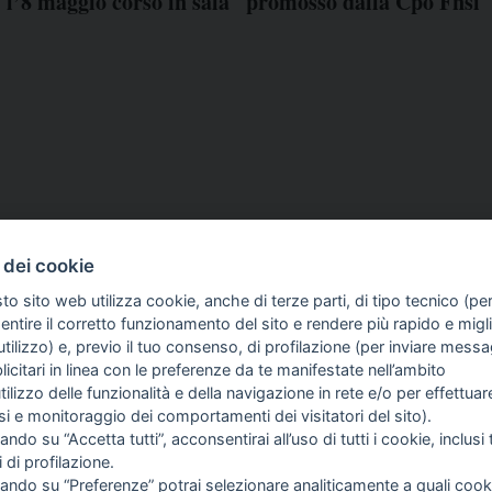
: l’8 maggio corso in sala
promosso dalla Cpo Fnsi
 dei cookie
to sito web utilizza cookie, anche di terze parti, di tipo tecnico (pe
ntire il corretto funzionamento del sito e rendere più rapido e miglio
tilizzo) e, previo il tuo consenso, di profilazione (per inviare messa
icitari in linea con le preferenze da te manifestate nell’ambito
COME TI SENTI?
GIOR
utilizzo delle funzionalità e della navigazione in rete e/o per effettuar
INTE
isi e monitoraggio dei comportamenti dei visitatori del sito).
ARTI
ando su “Accetta tutti”, acconsentirai all’uso di tutti i cookie, inclusi t
i di profilazione.
cando su “Preferenze” potrai selezionare analiticamente a quali cook