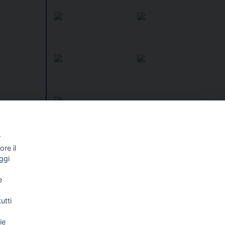
r
re il
I libri
Vedi tutti
ggi
NALISMO E
FASCISTISSIMA
e
LLIGENZA
FICIALE
utti
ie