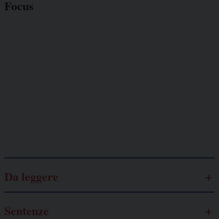
Focus
Giornalisti
minacciati
Lavoro
autonomo
Galassia dell’informazione
Da leggere
Sentenze