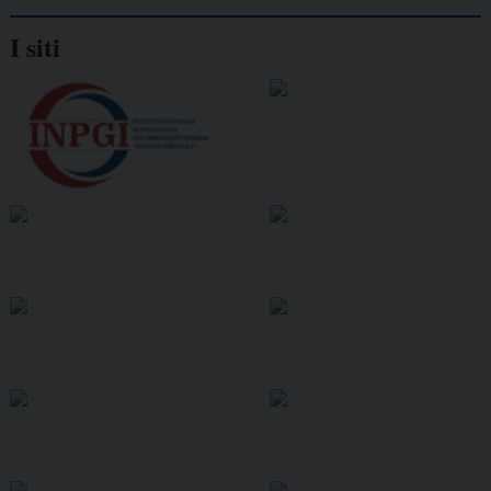
I siti