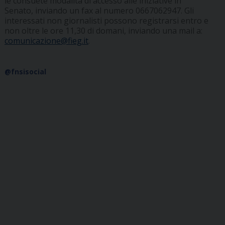
le consuete modalità di accesso alle iniziative in
Senato, inviando un fax al numero 0667062947. Gli
interessati non giornalisti possono registrarsi entro e
non oltre le ore 11,30 di domani, inviando una mail a:
comunicazione@fieg.it
.
@fnsisocial