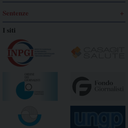
Sentenze
I siti