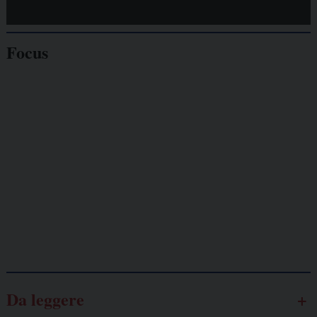
Focus
Giornalisti
minacciati
Lavoro
autonomo
Galassia dell’informazione
Da leggere