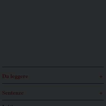
Giornalisti
minacciati
Lavoro
autonomo
Galassia dell’informazione
Da leggere
Sentenze