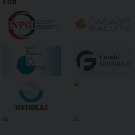
I siti