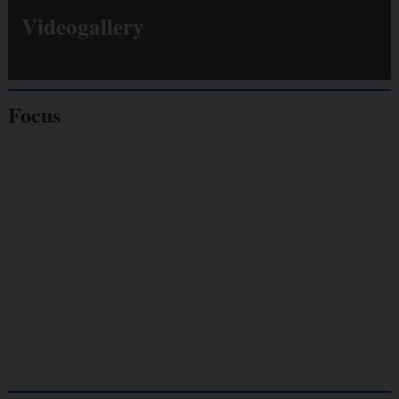
Videogallery
Focus
Giornalisti
minacciati
Lavoro
autonomo
Galassia dell’informazione