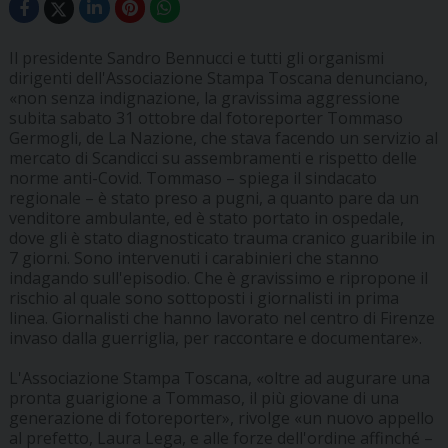
Il presidente Sandro Bennucci e tutti gli organismi
dirigenti dell'Associazione Stampa Toscana denunciano,
«non senza indignazione, la gravissima aggressione
subita sabato 31 ottobre dal fotoreporter Tommaso
Germogli, de La Nazione, che stava facendo un servizio al
mercato di Scandicci su assembramenti e rispetto delle
norme anti-Covid. Tommaso – spiega il sindacato
regionale – è stato preso a pugni, a quanto pare da un
venditore ambulante, ed è stato portato in ospedale,
dove gli è stato diagnosticato trauma cranico guaribile in
7 giorni. Sono intervenuti i carabinieri che stanno
indagando sull'episodio. Che è gravissimo e ripropone il
rischio al quale sono sottoposti i giornalisti in prima
linea. Giornalisti che hanno lavorato nel centro di Firenze
invaso dalla guerriglia, per raccontare e documentare».
L'Associazione Stampa Toscana, «oltre ad augurare una
pronta guarigione a Tommaso, il più giovane di una
generazione di fotoreporter», rivolge «un nuovo appello
al prefetto, Laura Lega, e alle forze dell'ordine affinché –