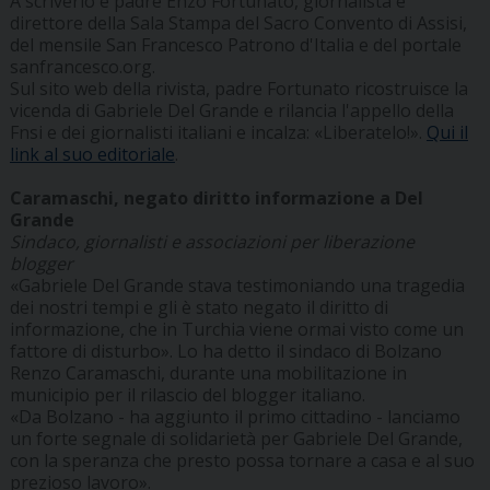
A scriverlo è padre Enzo Fortunato, giornalista e
direttore della Sala Stampa del Sacro Convento di Assisi,
del mensile San Francesco Patrono d'Italia e del portale
sanfrancesco.org.
Sul sito web della rivista, padre Fortunato ricostruisce la
vicenda di Gabriele Del Grande e rilancia l'appello della
Fnsi e dei giornalisti italiani e incalza: «Liberatelo!».
Qui il
link al suo editoriale
.
Caramaschi, negato diritto informazione a Del
Grande
Sindaco, giornalisti e associazioni per liberazione
blogger
«Gabriele Del Grande stava testimoniando una tragedia
dei nostri tempi e gli è stato negato il diritto di
informazione, che in Turchia viene ormai visto come un
fattore di disturbo». Lo ha detto il sindaco di Bolzano
Renzo Caramaschi, durante una mobilitazione in
municipio per il rilascio del blogger italiano.
«Da Bolzano - ha aggiunto il primo cittadino - lanciamo
un forte segnale di solidarietà per Gabriele Del Grande,
con la speranza che presto possa tornare a casa e al suo
prezioso lavoro».