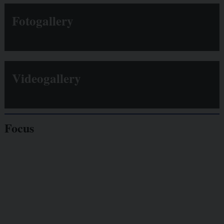
Fotogallery
Videogallery
Focus
Giornalisti
minacciati
Lavoro
autonomo