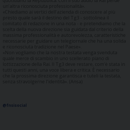
quotidiano la Repubblica. Con il suo addio la Rai perde
un'altra riconosciuta professionalità».
«Chiediamo ai vertici dell'azienda di conoscere al più
presto quale sarà il destino del Tg3 - sottolinea il
comitato di redazione in una nota - e pretendiamo che la
scelta della nuova direzione sia guidata dal criterio della
massima professionalità e autorevolezza, caratteristiche
necessarie per guidare un telegiornale che ha una solida
e riconosciuta tradizione nel Paese».
«Non vogliamo che la nostra testata venga svenduta
quale merce di scambio in uno scellerato piano di
lottizzazione della Rai. Il Tg3 deve restare, com'è stata in
tutti questi anni, una voce libera e critica. È necessario
che la prossima direzione garantisca e tuteli la testata,
senza stravolgerne l'identità». (Ansa)
@fnsisocial