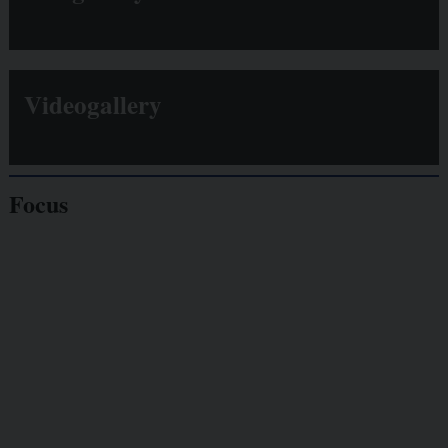
Videogallery
Focus
Giornalisti
minacciati
Lavoro
autonomo