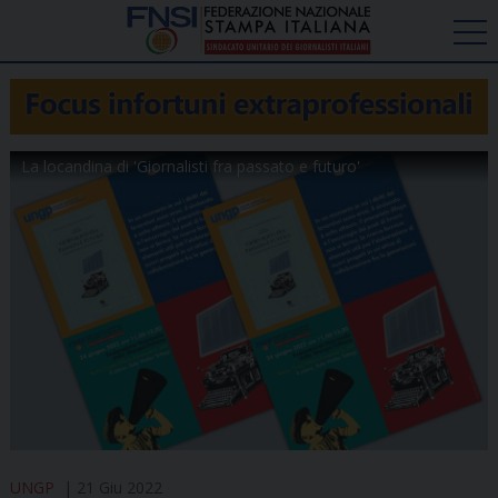
La locandina di 'Giornalisti fra passato e futuro'
UNGP
21 Giu 2022