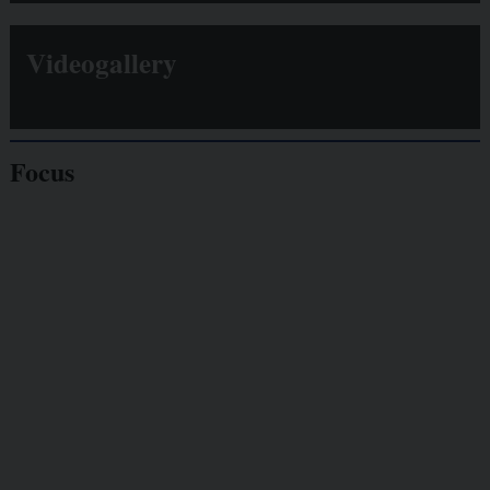
Videogallery
Focus
Giornalisti
minacciati
Lavoro
autonomo
Galassia dell’informazione