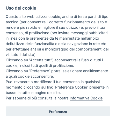
Uso dei cookie
Questo sito web utilizza cookie, anche di terze parti, di tipo
tecnico (per consentire il corretto funzionamento del sito e
rendere più rapido e migliore il suo utilizzo) e, previo il tuo
consenso, di profilazione (per inviare messaggi pubblicitari
in linea con le preferenze da te manifestate nell’ambito
I libri
dell’utilizzo delle funzionalità e della navigazione in rete e/o
Vedi tutti
per effettuare analisi e monitoraggio dei comportamenti dei
visitatori del sito).
FASCISTISSIMA
Cliccando su “Accetta tutti”, acconsentirai all’uso di tutti i
cookie, inclusi tutti quelli di profilazione.
Cliccando su “Preferenze” potrai selezionare analiticamente
a quali cookie acconsentire.
Puoi revocare o modificare il tuo consenso in qualsiasi
momento cliccando sul link “Preferenze Cookie” presente in
basso in tutte le pagine del sito.
Per saperne di più consulta la nostra
Informativa Cookie
.
Direttrice Responsabile: Alessandra Costante | Registrazione al Tribunale Civile
di Roma del 23-12-2001 N°578
Preferenze