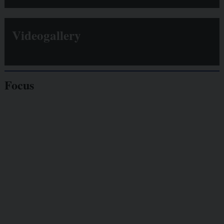
Videogallery
Focus
Giornalisti
minacciati
Lavoro
autonomo
Galassia dell’informazione