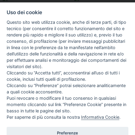
Uso dei cookie
Questo sito web utilizza cookie, anche di terze parti, di tipo
tecnico (per consentire il corretto funzionamento del sito e
rendere più rapido e migliore il suo utilizzo) e, previo il tuo
consenso, di profilazione (per inviare messaggi pubblicitari
in linea con le preferenze da te manifestate nell’ambito
I libri
dell’utilizzo delle funzionalità e della navigazione in rete e/o
Vedi tutti
per effettuare analisi e monitoraggio dei comportamenti dei
visitatori del sito).
FASCISTISSIMA
Cliccando su “Accetta tutti”, acconsentirai all’uso di tutti i
cookie, inclusi tutti quelli di profilazione.
Cliccando su “Preferenze” potrai selezionare analiticamente
a quali cookie acconsentire.
Puoi revocare o modificare il tuo consenso in qualsiasi
momento cliccando sul link “Preferenze Cookie” presente in
basso in tutte le pagine del sito.
Per saperne di più consulta la nostra
Informativa Cookie
.
Direttrice Responsabile: Alessandra Costante | Registrazione al Tribunale Civile
di Roma del 23-12-2001 N°578
Preferenze