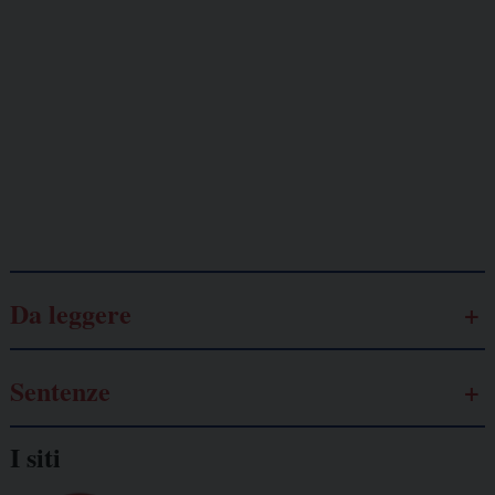
minacciati
Lavoro
autonomo
Galassia dell’informazione
Da leggere
Sentenze
I siti