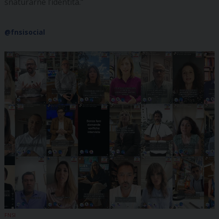
snaturarne l’identità.”
@fnsisocial
FNSI