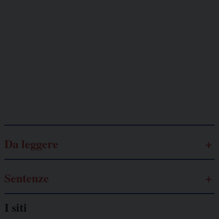
minacciati
Lavoro
autonomo
Galassia dell’informazione
Da leggere
Sentenze
I siti