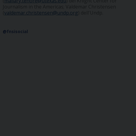
(
mallary.tenore@utexas.edu
) del Knight Center for
Journalism in the Americas; Valdemar Christensen
(
valdemar.christensen@undp.org
) dell'Undp.
@fnsisocial