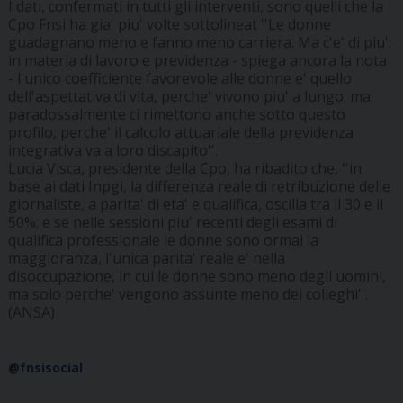
I dati, confermati in tutti gli interventi, sono quelli che la
Cpo Fnsi ha gia' piu' volte sottolineat ''Le donne
guadagnano meno e fanno meno carriera. Ma c'e' di piu':
in materia di lavoro e previdenza - spiega ancora la nota
- l'unico coefficiente favorevole alle donne e' quello
dell'aspettativa di vita, perche' vivono piu' a lungo; ma
paradossalmente ci rimettono anche sotto questo
profilo, perche' il calcolo attuariale della previdenza
integrativa va a loro discapito''.
Lucia Visca, presidente della Cpo, ha ribadito che, ''in
base ai dati Inpgi, la differenza reale di retribuzione delle
giornaliste, a parita' di eta' e qualifica, oscilla tra il 30 e il
50%; e se nelle sessioni piu' recenti degli esami di
qualifica professionale le donne sono ormai la
maggioranza, l'unica parita' reale e' nella
disoccupazione, in cui le donne sono meno degli uomini,
ma solo perche' vengono assunte meno dei colleghi''.
(ANSA)
@fnsisocial