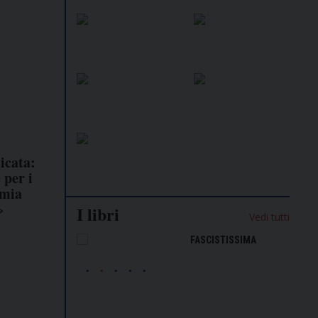
icata:
 per i
omia
»
I libri
Vedi tutti
NALISMO E
FASCISTISSIMA
LLIGENZA
FICIALE