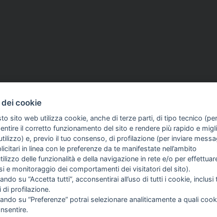
08 Mag 2026
ASSOCIAZIONI
30 Apr 2026
 dei cookie
 Consiglio comunale
Chiude Tiscali Notizie,
to sito web utilizza cookie, anche di terze parti, di tipo tecnico (pe
ità: «Il contratto
Assostampa Sarda: «Si sp
ntire il corretto funzionamento del sito e rendere più rapido e miglio
dei giornalisti va
pezzo di storia dell'infor
tilizzo) e, previo il tuo consenso, di profilazione (per inviare messa
»
in questo Paese»
icitari in linea con le preferenze da te manifestate nell’ambito
utilizzo delle funzionalità e della navigazione in rete e/o per effettuar
isi e monitoraggio dei comportamenti dei visitatori del sito).
ando su “Accetta tutti”, acconsentirai all’uso di tutti i cookie, inclusi t
i di profilazione.
cando su “Preferenze” potrai selezionare analiticamente a quali cook
nsentire.