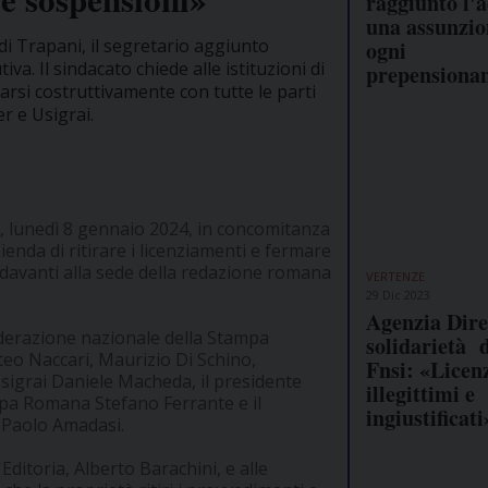
raggiunto l'
una assunzio
 di Trapani, il segretario aggiunto
ogni
a. Il sindacato chiede alle istituzioni di
prepensiona
arsi costruttivamente con tutte le parti
er e Usigrai.
gi, lunedì 8 gennaio 2024, in concomitanza
enda di ritirare i licenziamenti e fermare
n davanti alla sede della redazione romana
VERTENZE
29 Dic 2023
Agenzia Dire
ederazione nazionale della Stampa
solidarietà d
tteo Naccari, Maurizio Di Schino,
Fnsi: «Licen
Usigrai Daniele Macheda, il presidente
illegittimi e
mpa Romana Stefano Ferrante e il
ingiustificati
 Paolo Amadasi.
'Editoria, Alberto Barachini, e alle