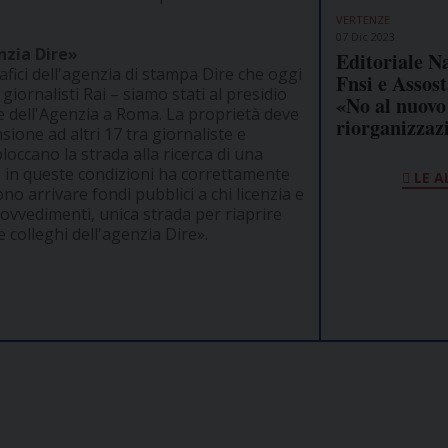
VERTENZE
07 Dic 2023
nzia Dire»
Editoriale N
rafici dell'agenzia di stampa Dire che oggi
Fnsi e Assos
giornalisti Rai – siamo stati al presidio
«No al nuovo
de dell'Agenzia a Roma. La proprietà deve
riorganizzaz
nsione ad altri 17 tra giornaliste e
bloccano la strada alla ricerca di una
no in queste condizioni ha correttamente
LE A
o arrivare fondi pubblici a chi licenzia e
rovvedimenti, unica strada per riaprire
 colleghi dell'agenzia Dire».