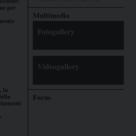
accordo:
ne per
Multimedia
mento
Fotogallery
Videogallery
, la
Focus
ella
ziamenti
Giornalisti
»
minacciati