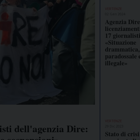
VERTENZE
02 Gen 2024
Agenzia Dire
licenziament
17 giornalisti
«Situazione
drammatica,
paradossale 
illegale»
VERTENZE
isti dell'agenzia Dire:
29 Dic 2023
Stato di cris
 e sospensioni»