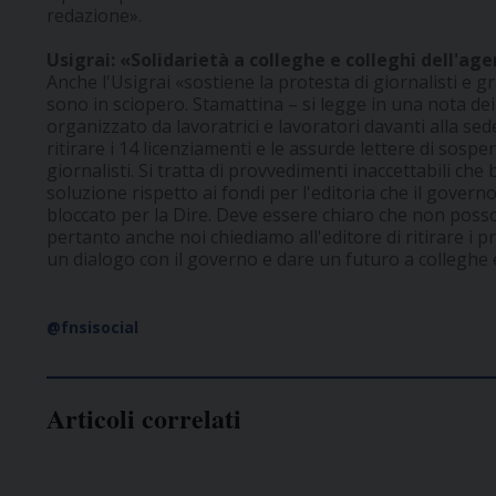
redazione».
Usigrai: «Solidarietà a colleghe e colleghi dell'age
Anche l'Usigrai «sostiene la protesta di giornalisti e g
sono in sciopero. Stamattina – si legge in una nota dei 
organizzato da lavoratrici e lavoratori davanti alla se
ritirare i 14 licenziamenti e le assurde lettere di sospe
giornalisti. Si tratta di provvedimenti inaccettabili che 
soluzione rispetto ai fondi per l'editoria che il gover
bloccato per la Dire. Deve essere chiaro che non posson
pertanto anche noi chiediamo all'editore di ritirare i p
un dialogo con il governo e dare un futuro a colleghe e
@fnsisocial
Articoli correlati