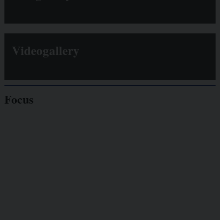
Videogallery
Focus
Giornalisti
minacciati
Lavoro
autonomo