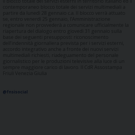
il blocco totale dei servizi esterni in territorio italiano ed il
contemporaneo blocco totale dei servizi multimediali a
partire da lunedì 28 gennaio c.a. Il blocco verrà attuato
se, entro venerdì 25 gennaio, l’Amministrazione
regionale non provvederà a comunicare ufficialmente la
riapertura del dialogo entro giovedì 31 gennaio sulla
base dei seguenti presupposti: riconoscimento
dell’indennità giornaliera prevista per i servizi esterni,
accordo integrativo anche a fronte dei nuovi servizi
multimediali richiesti, riadeguamento del personale
giornalistico per le produzioni televisive alla luce di un
sempre maggiore carico di lavoro. Il CdR Assostampa
Friuli Venezia Giulia
@fnsisocial