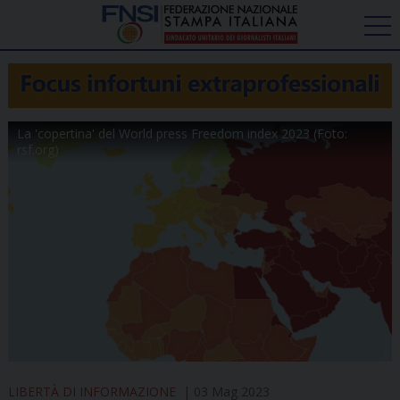
La 'copertina' del World press Freedom index 2023 (Foto:
rsf.org)
LIBERTÀ DI INFORMAZIONE
03 Mag 2023