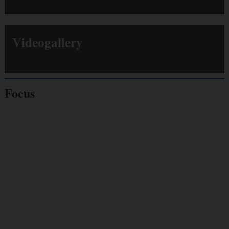
Videogallery
Focus
Giornalisti
minacciati
Lavoro
autonomo
Galassia dell’informazione