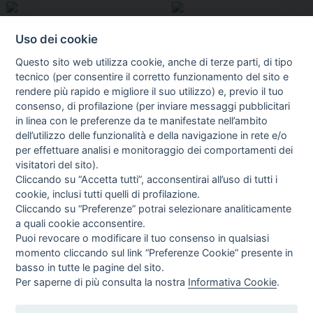
Uso dei cookie
Questo sito web utilizza cookie, anche di terze parti, di tipo
tecnico (per consentire il corretto funzionamento del sito e
rendere più rapido e migliore il suo utilizzo) e, previo il tuo
consenso, di profilazione (per inviare messaggi pubblicitari
in linea con le preferenze da te manifestate nell’ambito
I libri
dell’utilizzo delle funzionalità e della navigazione in rete e/o
Vedi tutti
per effettuare analisi e monitoraggio dei comportamenti dei
visitatori del sito).
FASCISTISSIMA
Cliccando su “Accetta tutti”, acconsentirai all’uso di tutti i
cookie, inclusi tutti quelli di profilazione.
Cliccando su “Preferenze” potrai selezionare analiticamente
a quali cookie acconsentire.
Puoi revocare o modificare il tuo consenso in qualsiasi
momento cliccando sul link “Preferenze Cookie” presente in
basso in tutte le pagine del sito.
Per saperne di più consulta la nostra
Informativa Cookie
.
Direttrice Responsabile: Alessandra Costante | Registrazione al Tribunale Civile
di Roma del 23-12-2001 N°578