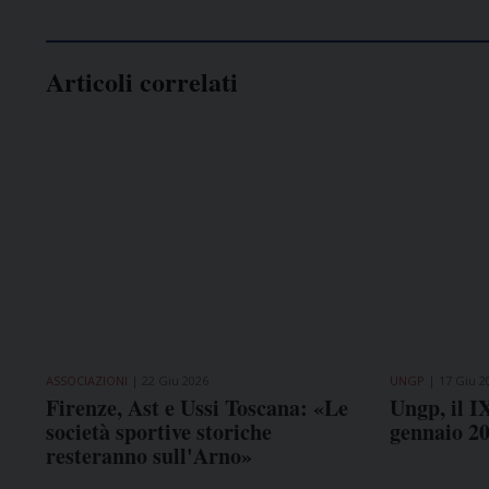
Articoli correlati
ASSOCIAZIONI
22 Giu 2026
UNGP
17 Giu 2
Firenze, Ast e Ussi Toscana: «Le
Ungp, il I
società sportive storiche
gennaio 2
resteranno sull'Arno»