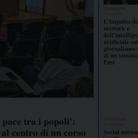
FORMAZIONE
05 Giu 2023
L'impatto dei
network e
dell'intellig
artificiale su
giornalismo 
di un semina
Fnsi
pace tra i popoli':
FORMAZIONE
30 Mag 2023
 al centro di un corso
Social netwo