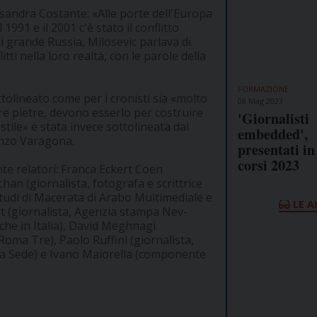
essandra Costante: «Alle porte dell'Europa
991 e il 2001 c'è stato il conflitto
i grande Russia, Milosevic parlava di
ti nella loro realtà, con le parole della
FORMAZIONE
ttolineato come per i cronisti sia «molto
08 Mag 2023
re pietre, devono esserlo per costruire
'Giornalisti
stile» è stata invece sottolineata dal
embedded',
enzo Varagona.
presentati in
corsi 2023
nte relatori: Franca Eckert Coen
han (giornalista, fotografa e scrittrice
 Studi di Macerata di Arabo Multimediale e
LE A
t (giornalista, Agenzia stampa Nev-
che in Italia), David Meghnagi
Roma Tre), Paolo Ruffini (giornalista,
ta Sede) e Ivano Maiorella (componente