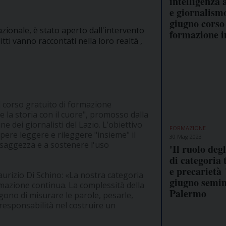
intelligenza a
e giornalismo
giugno corso
zionale, è stato aperto dall'intervento
formazione i
tti vanno raccontati nella loro realtà ,
il corso gratuito di formazione
re la storia con il cuore", promosso dalla
e dei giornalisti del Lazio. L’obiettivo
FORMAZIONE
sapere leggere e rileggere "insieme" il
30 Mag 2023
 saggezza e a sostenere l'uso
'Il ruolo degl
di categoria t
e precarietà '
urizio Di Schino: «La nostra categoria
giugno semin
mazione continua. La complessità della
Palermo
ongono di misurare le parole, pesarle,
esponsabilità nel costruire un