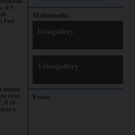
rtificiale
: il 5
 di
Multimedia
n Fnsi
Fotogallery
Videogallery
i istituti
Focus
ra crisi
, il 16
ario a
Giornalisti
minacciati