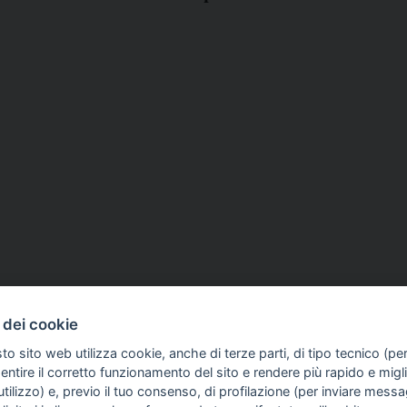
COME TI SENTI?
GIOR
09 Giu 2026
ASSOCIAZIONI
27 Mag 2026
 dei cookie
INTE
 18 giugno corso di
'Arno: 60 anni dopo resta 
ARTI
to sito web utilizza cookie, anche di terze parti, di tipo tecnico (pe
 e giornata di
minaccia ma è inutile sfra
ntire il corretto funzionamento del sito e rendere più rapido e miglio
e sanitaria al Sugc
società sul fiume', il 22 g
tilizzo) e, previo il tuo consenso, di profilazione (per inviare messa
seminario Ast e Ussi Tosc