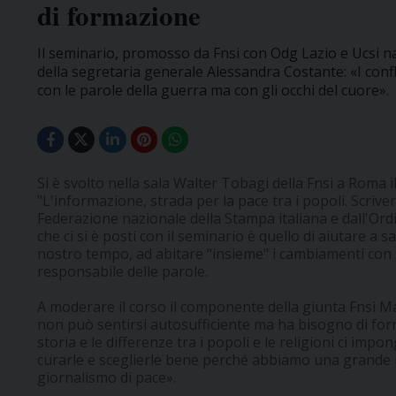
di formazione
Il seminario, promosso da Fnsi con Odg Lazio e Ucsi na
della segretaria generale Alessandra Costante: «I confli
con le parole della guerra ma con gli occhi del cuore».
Si è svolto nella sala Walter Tobagi della Fnsi a Roma 
"L'informazione, strada per la pace tra i popoli. Scrive
Federazione nazionale della Stampa italiana e dall'Ordin
che ci si è posti con il seminario è quello di aiutare a 
nostro tempo, ad abitare "insieme" i cambiamenti con
responsabile delle parole.
A moderare il corso il componente della giunta Fnsi Ma
non può sentirsi autosufficiente ma ha bisogno di for
storia e le differenze tra i popoli e le religioni ci imp
curarle e sceglierle bene perché abbiamo una grande r
giornalismo di pace».