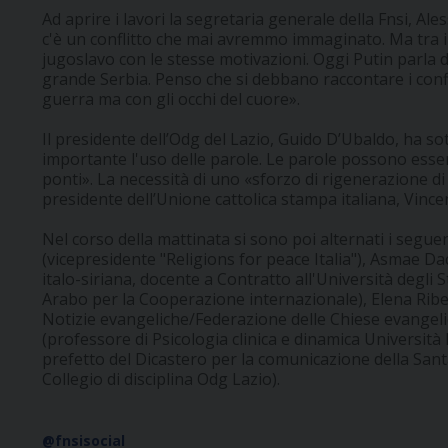
Ad aprire i lavori la segretaria generale della Fnsi, Al
c'è un conflitto che mai avremmo immaginato. Ma tra il 1
jugoslavo con le stesse motivazioni. Oggi Putin parla d
grande Serbia. Penso che si debbano raccontare i conflit
guerra ma con gli occhi del cuore».
Il presidente dell’Odg del Lazio, Guido D’Ubaldo, ha so
importante l'uso delle parole. Le parole possono esse
ponti». La necessità di uno «sforzo di rigenerazione di 
presidente dell’Unione cattolica stampa italiana, Vinc
Nel corso della mattinata si sono poi alternati i segue
(vicepresidente "Religions for peace Italia"), Asmae Dac
italo-siriana, docente a Contratto all'Università degli
Arabo per la Cooperazione internazionale), Elena Ribe
Notizie evangeliche/Federazione delle Chiese evangeli
(professore di Psicologia clinica e dinamica Università 
prefetto del Dicastero per la comunicazione della San
Collegio di disciplina Odg Lazio).
@fnsisocial