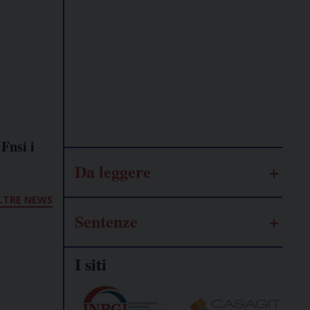
Lavoro
autonomo
Galassia
dell’informazione
 Fnsi i
Da leggere
LTRE NEWS
Sentenze
I siti