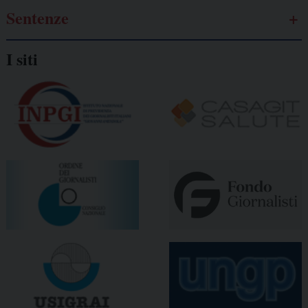
Sentenze
I siti