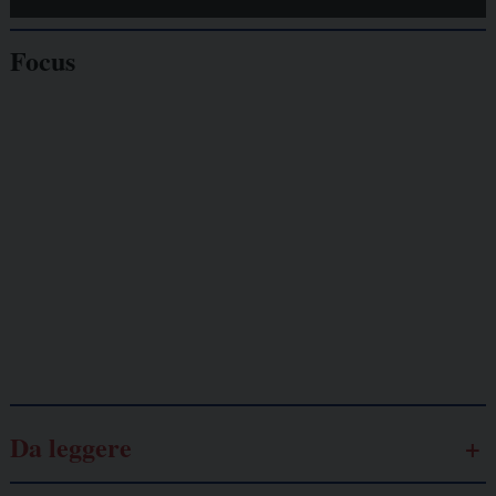
Focus
Giornalisti
minacciati
Lavoro
autonomo
Galassia dell’informazione
Da leggere