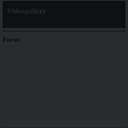
Videogallery
Focus
Giornalisti
minacciati
Lavoro
autonomo
Galassia dell’informazione