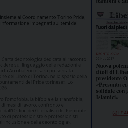
bambini e ad
 insieme al Coordinamento Torino Pride,
ll’informazione impegnati sui temi del
DEONTOLOGIA
a Carta deontologica dedicata al racconto
02 Nov 2017
Nuova polemi
idere sul linguaggio delle redazioni e
Carta Arcobaleno e sarà presentata
titoli di Liber
ne del Libro di Torino, nello spazio della
presidente O
appuntamenti del Pride torinese». Lo
«Presunta cr
026.
solidale con g
Islamici»
o l’omofobia, la bifobia e la transfobia,
di mesi di lavoro, confronto e
 dall’Ordine dei Giornalisti del Piemonte
LE A
to di professioniste e professionisti
ll’inclusione e della deontologia».