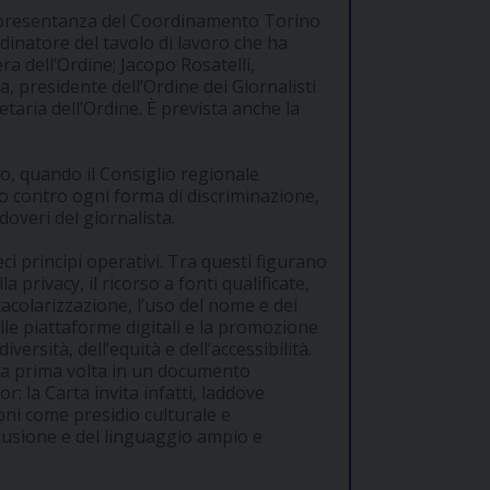
appresentanza del Coordinamento Torino
rdinatore del tavolo di lavoro che ha
ra dell’Ordine; Jacopo Rosatelli,
ia, presidente dell’Ordine dei Giornalisti
ria dell’Ordine. È prevista anche la
o, quando il Consiglio regionale
o contro ogni forma di discriminazione,
doveri del giornalista.
i principi operativi. Tra questi figurano
a privacy, il ricorso a fonti qualificate,
ettacolarizzazione, l’uso del nome e dei
le piattaforme digitali e la promozione
versità, dell’equità e dell’accessibilità.
r la prima volta in un documento
or: la Carta invita infatti, laddove
oni come presidio culturale e
clusione e del linguaggio ampio e