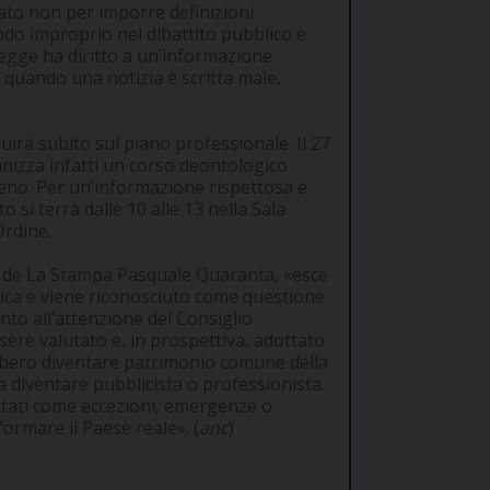
ato non per imporre definizioni
odo improprio nel dibattito pubblico e
 legge ha diritto a un’informazione
 quando una notizia è scritta male,
irà subito sul piano professionale. Il 27
nizza infatti un corso deontologico
eno. Per un’informazione rispettosa e
i terrà dalle 10 alle 13 nella Sala
Ordine.
tor de La Stampa Pasquale Quaranta, «esce
tica e viene riconosciuto come questione
nto all’attenzione del Consiglio
sere valutato e, in prospettiva, adottato
ebbero diventare patrimonio comune della
a diventare pubblicista o professionista.
attati come eccezioni, emergenze o
formare il Paese reale». (
anc
)