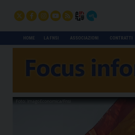
HOME
LA FNSI
ASSOCIAZIONI
CONTRATTI
Foto: ImagoEconomica/Fnsi