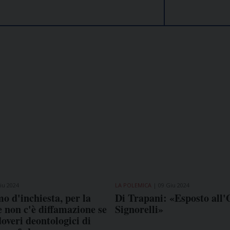
COME TI SENTI?
GIOR
iu 2024
LA POLEMICA
09 Giu 2024
INTE
o d'inchiesta, per la
Di Trapani: «Esposto all'
ARTI
 non c'è diffamazione se
Signorelli»
doveri deontologici di