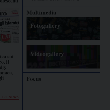
olescenti
Multimedia
Fotogallery
Videogallery
ca sui
o, il
dg:
onaca,
Focus
li
Giornalisti
minacciati
LTRE NEWS