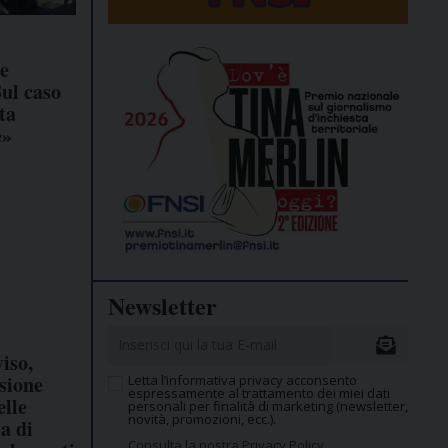
e
ul caso
ta
e»
Newsletter
iso,
sione
Letta l’informativa privacy acconsento
espressamente al trattamento dei miei dati
elle
personali per finalità di marketing (newsletter,
novità, promozioni, ecc.).
la di
Consulta la nostra Privacy Policy.