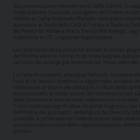
Alla presentazione Interverranno Sofia Darino, in r
Pride; Gabriele Guccione, consigliere dell’Ordine e coo
redatto la Carta; Antonella Mariotti, consigliera tesorie
assessore ai Diritti della Città di Torino; e Stefano Tall
del Piemonte. Modera Maria Teresa Martinengo, segreta
traduzione in LIS, Lingua dei segni italiana.
La Carta nasce da un percorso avviato lo scorso giugn
dell’Ordine aderì al Torino Pride come segnale pubblic
nel solco dei principi già contenuti nel Testo unico dei 
La Carta Arcobaleno, prosegue l’articolo, «propone diec
l’uso di un lessico rispettoso e aggiornato, la tutela dell
l’attenzione ai titoli e alle immagini, il rifiuto della sp
pronomi scelti, la moderazione dei commenti d’odio sul
della formazione interna nelle redazioni sui temi della di
Tra le novità più significative c’è anche l’ingresso, pe
dell’Ordine dei giornalisti, della figura del Diversity Edit
possibile, a promuoverne l’individuazione nelle redazi
professionale sui temi della rappresentazione, dell’in
plurale».