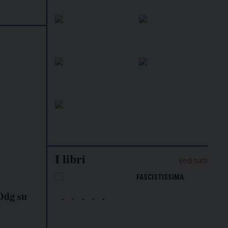
I libri
Vedi tutti
NALISMO E
FASCISTISSIMA
LLIGENZA
Odg su
FICIALE