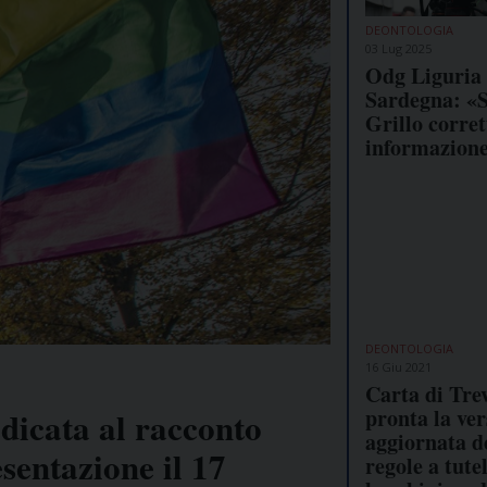
DEONTOLOGIA
03 Lug 2025
Odg Liguria 
Sardegna: «S
Grillo corret
informazion
DEONTOLOGIA
16 Giu 2021
Carta di Trev
pronta la ver
dicata al racconto
aggiornata d
entazione il 17
regole a tute