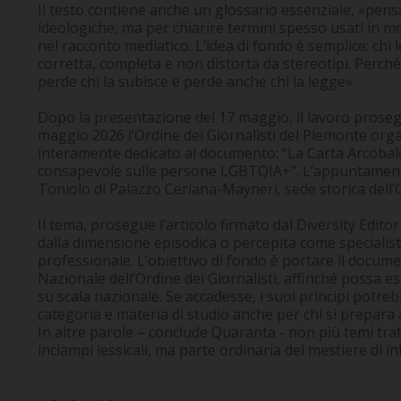
Il testo contiene anche un glossario essenziale, «pens
ideologiche, ma per chiarire termini spesso usati in m
nel racconto mediatico. L’idea di fondo è semplice: chi
corretta, completa e non distorta da stereotipi. Perché
perde chi la subisce e perde anche chi la legge».
Dopo la presentazione del 17 maggio, il lavoro prosegu
maggio 2026 l’Ordine dei Giornalisti del Piemonte orga
interamente dedicato al documento: “La Carta Arcobal
consapevole sulle persone LGBTQIA+”. L’appuntamento s
Toniolo di Palazzo Ceriana-Mayneri, sede storica dell’
Il tema, prosegue l’articolo firmato dal Diversity Edi
dalla dimensione episodica o percepita come specialis
professionale. L’obiettivo di fondo è portare il docume
Nazionale dell’Ordine dei Giornalisti, affinché possa es
su scala nazionale. Se accadesse, i suoi principi potr
categoria e materia di studio anche per chi si prepara 
In altre parole – conclude Quaranta - non più temi tr
inciampi lessicali, ma parte ordinaria del mestiere di in