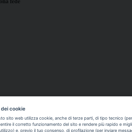
uona fede
4 Dic 2023
APPUNTAMENTI
01 Giu 2023
 dei cookie
mo ed Etica', il 7
'Illuminare le periferie', i
to sito web utilizza cookie, anche di terze parti, di tipo tecnico (pe
convegno internazionale
giugno a Roma presentazi
ntire il corretto funzionamento del sito e rendere più rapido e miglio
one
V Osservatorio esteri
tilizzo) e, previo il tuo consenso, di profilazione (per inviare messa