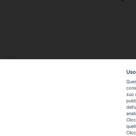
Uso
Ques
conse
suo u
pubbl
dell’
anal
Clicc
quell
Clic