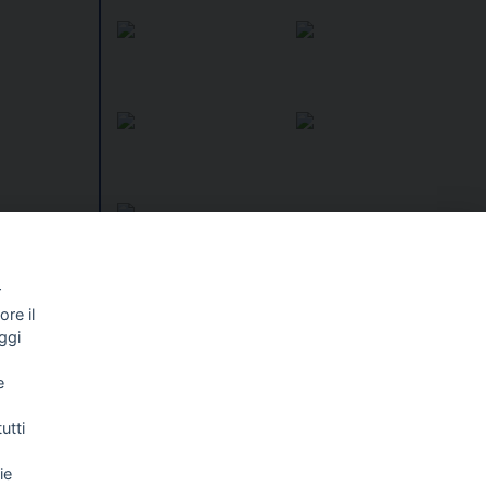
r
re il
I libri
Vedi tutti
ggi
NALISMO E
FASCISTISSIMA
e
LLIGENZA
FICIALE
utti
ie