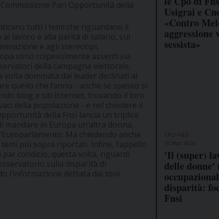
le Cpo di Fns
la Commissione Pari Opportunità della
Usigrai e Cn
«Contro Mel
ticano tutti i temi che riguardano il
aggressione 
l lavoro e alla parità di salario, sul
sessista»
riminazione e agli stereotipi,
Europa sono colpevolmente assenti sia
sservatori della campagna elettorale.
volta dominata dai leader declinati al
are quello che fanno - anche se spesso si
ndo blog e siti internet, trovando il loro
vaci della popolazione - e nel chiedere il
pportunità della Fnsi lancia un triplice
 di mandare in Europa un’altra donna,
ll’Europarlamento. Ma chiedendo anche
CPO-FNSI
 temi più sopra riportati. Infine, l’appello
10 Mar 2026
'Il (super) l
a par condicio, questa volta, riguardi
sservatorio sulla disparità di
delle donne' 
o l’informazione dettata dai toni
occupazional
disparità: fo
Fnsi