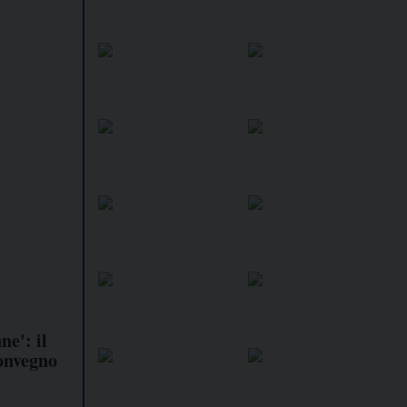
ne': il
convegno