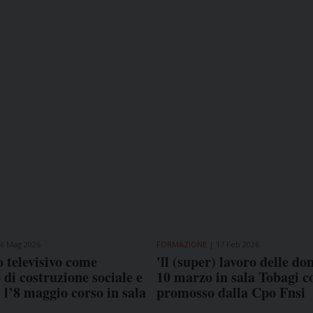
6 Mag 2026
FORMAZIONE
17 Feb 2026
o televisivo come
'll (super) lavoro delle don
 di costruzione sociale e
10 marzo in sala Tobagi 
: l’8 maggio corso in sala
promosso dalla Cpo Fnsi