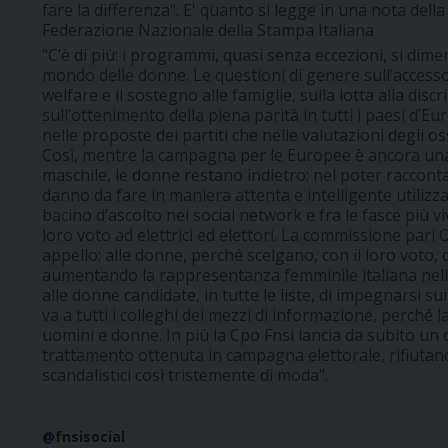
fare la differenza". E' quanto si legge in una nota del
Federazione Nazionale della Stampa Italiana
"C’è di più: i programmi, quasi senza eccezioni, si dimen
mondo delle donne. Le questioni di genere sull’accesso a
welfare e il sostegno alle famiglie, sulla lotta alla disc
sull’ottenimento della piena parità in tutti i paesi d’
nelle proposte dei partiti che nelle valutazioni degli o
Così, mentre la campagna per le Europee è ancora una 
maschile, le donne restano indietro: nel poter raccont
danno da fare in maniera attenta e intelligente utilizza
bacino d’ascolto nei social network e fra le fasce più vi
loro voto ad elettrici ed elettori. La commissione pari O
appello: alle donne, perché scelgano, con il loro voto,
aumentando la rappresentanza femminile italiana ne
alle donne candidate, in tutte le liste, di impegnarsi sui
va a tutti i colleghi dei mezzi di informazione, perché l
uomini e donne. In più la Cpo Fnsi lancia da subito un o
trattamento ottenuta in campagna elettorale, rifiutand
scandalistici così tristemente di moda".
@fnsisocial