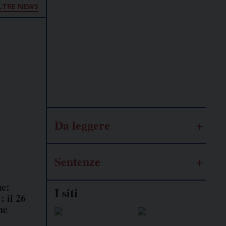
LTRE NEWS
Lavoro
autonomo
Galassia
dell’informazione
Da leggere
Sentenze
ne:
I siti
: il 26
ne