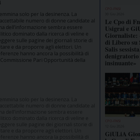
à
CPO-FNSI
femmina solo per la desinenza. La
30 Giu 2026
n accettabile numero di donne candidate al
Le Cpo di Fn
tema dell’informazione sembra essere
Usigrai e G
tico dominato dalla ricerca di veline e
Giornaliste: 
eggere sulle pagine dei giornali storie di
di Libero su 
are e da proporre agli elettori. Un
Salis sessista
ferenze hanno ancora la possibilità di
denigratorio
la Commissione Pari Opportunità della
insinuante»
femmina solo per la desinenza. La
n accettabile numero di donne candidate al
tema dell’informazione sembra essere
tico dominato dalla ricerca di veline e
CPO-FNSI
eggere sulle pagine dei giornali storie di
12 Giu 2026
are e da proporre agli elettori. Un
GiULiA Giorn
ferenze hanno ancora la possibilità di