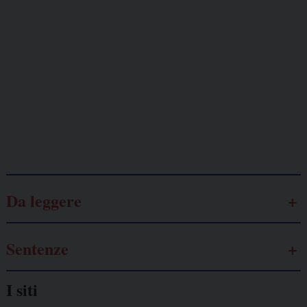
minacciati
Lavoro
autonomo
Galassia dell’informazione
Da leggere
Sentenze
I siti