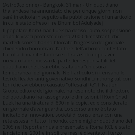
(Astro9colonne) - Bangkok, 31 mar - Un quotidiano
thailandese ha annunciato che per cinque giorni non
sarà in edicola in seguito alla pubblicazione di un articolo
in cui è stato offeso il re Bhumibol Adulyadej.
Il popolare Kom Chad Luek ha deciso l’auto-sospensione
dopo le vivaci proteste di circa 2.000 dimostranti che
martedì scorso hanno bloccato l’ingresso del giornale
chiedendo d’incontrare l’autore dell’articolo contestato.
La folla di manifestanti si è ritirata solo dopo aver
ricevuto la promessa da parte dei responsabili del
quotidiano che ci sarebbe stata una “chiusura
temporanea” del giornale. Nell’ articolo si riferivano le
tesi del leader anti-governativo Sondhi Limthongkul, con
toni che avrebbero causato “offesa al Re”. Il Nation
Gropu, editore del giornale, ha reso noto che il direttore
del quotidiano ha rassegnato le dimissioni. Il Kom Chad
Luek ha una tiratura di 800 mila copie, ed è considerato
un giornale d’avanguardia. Lo scorso anno è stato
indicato da Innovation, società di consulenza con una
rete estesa in tutto il mondo, come miglior quotidiano del
2005 nel Report annuale presentato a Roma. KCL è stato
lanciato nel 2001 e in soli tre mesi è diventato il terzo