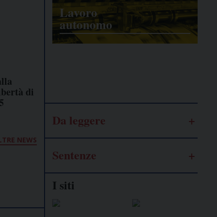
Lavoro
autonomo
Galassia
dell’informazione
lla
ibertà di
5
Da leggere
LTRE NEWS
Sentenze
I siti