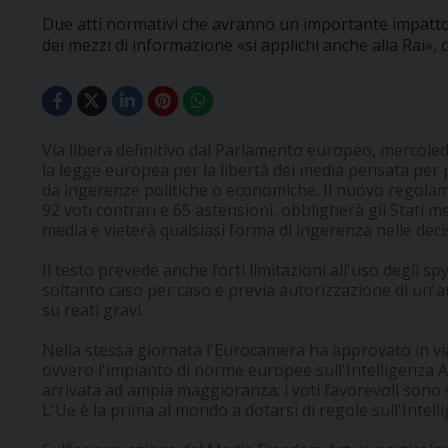
Due atti normativi che avranno un importante impatto a
dei mezzi di informazione «si applichi anche alla Rai», c
Via libera definitivo dal Parlamento europeo, mercole
la legge europea per la libertà dei media pensata per p
da ingerenze politiche o economiche. Il nuovo regolam
92 voti contrari e 65 astensioni, obbligherà gli Stati
media e vieterà qualsiasi forma di ingerenza nelle decisi
Il testo prevede anche forti limitazioni all'uso degli 
soltanto caso per caso e previa autorizzazione di un'au
su reati gravi.
Nella stessa giornata l'Eurocamera ha approvato in via d
ovvero l'impianto di norme europee sull'Intelligenza Ar
arrivata ad ampia maggioranza: i voti favorevoli sono st
L'Ue è la prima al mondo a dotarsi di regole sull'Intellig