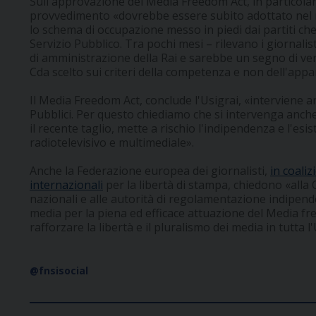
Sull'approvazione del Media Freedom Act, in particolare,
provvedimento «dovrebbe essere subito adottato nel 
lo schema di occupazione messo in piedi dai partiti c
Servizio Pubblico. Tra pochi mesi – rilevano i giornalis
di amministrazione della Rai e sarebbe un segno di v
Cda scelto sui criteri della competenza e non dell'app
Il Media Freedom Act, conclude l'Usigrai, «interviene an
Pubblici. Per questo chiediamo che si intervenga anch
il recente taglio, mette a rischio l'indipendenza e l'esi
radiotelevisivo e multimediale».
Anche la Federazione europea dei giornalisti,
in coali
internazionali
per la libertà di stampa, chiedono «all
nazionali e alle autorità di regolamentazione indipende
media per la piena ed efficace attuazione del Media fre
rafforzare la libertà e il pluralismo dei media in tutta
@fnsisocial