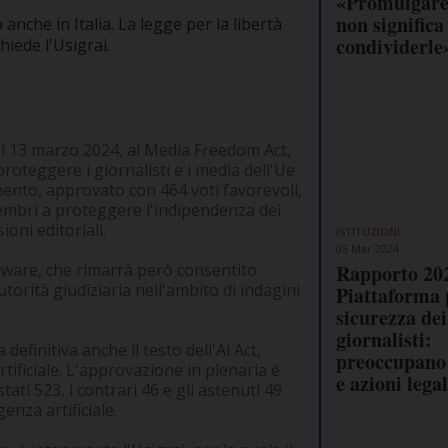
«Promulgare 
non significa
nche in Italia. La legge per la libertà
condividerle
hiede l'Usigrai.
dì 13 marzo 2024, al Media Freedom Act,
roteggere i giornalisti e i media dell'Ue
ento, approvato con 464 voti favorevoli,
 membri a proteggere l'indipendenza dei
oni editoriali.
ISTITUZIONI
05 Mar 2024
Rapporto 202
spyware, che rimarrà però consentito
torità giudiziaria nell'ambito di indagini
Piattaforma 
sicurezza dei
giornalisti:
efinitiva anche il testo dell'Ai Act,
preoccupano
tificiale. L'approvazione in plenaria è
e azioni lega
ati 523, i contrari 46 e gli astenuti 49.
enza artificiale.