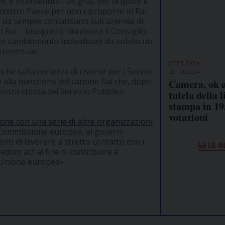
 è intervenuta l'Usigrai, per la quale il
nostro Paese per non riproporre in Rai
he da sempre comandano sull'azienda di
ti Rai – bisognerà rinnovare il Consiglio
ero cambiamento individuare da subito un
artenenza».
ISTITUZIONI
che sulla certezza di risorse per i Servizi
28 Feb 2024
e alla questione del canone Rai che, dopo
Camera, ok a
stenza stessa del Servizio Pubblico
tutela della l
stampa in 19
votazioni
zione con una serie di altre organizzazioni
a Commissione europea, ai governi
nti di lavorare a stretto contatto con i
LE A
edom act al fine di contribuire a
 l'Unione europea».