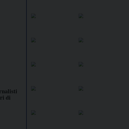
nalisti
ri di