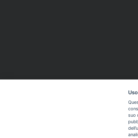
ANNIVERSARIO
19 Giu 2026
PREMI E CONCOR
Uso
Mattarella incontra una
Premio Da
Ques
delegazione de L’Adige per gli 80
2026, cand
conse
anni del quotidiano
luglio
suo u
pubbl
dell’
anal