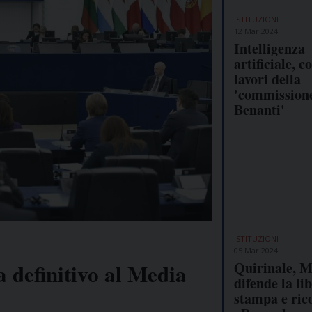
ISTITUZIONI
12 Mar 2024
Intelligenza
artificiale, c
lavori della
'commission
Benanti'
ISTITUZIONI
05 Mar 2024
Quirinale, M
 definitivo al Media
difende la li
stampa e ric