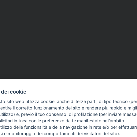
SI
26 Mag 2026
ANNIVERSARIO
23 Mag 2026
 dei cookie
phne Caruana Galizia
Capaci, Mattarella: «Ha 
to sito web utilizza cookie, anche di terze parti, di tipo tecnico (pe
idature entro il 31
la storia della Repubblica
COME TI SENTI?
GIOR
ntire il corretto funzionamento del sito e rendere più rapido e miglio
INTE
L'eredità di Falcone e Bor
tilizzo) e, previo il tuo consenso, di profilazione (per inviare messa
ARTI
patrimonio etico»
icitari in linea con le preferenze da te manifestate nell’ambito
utilizzo delle funzionalità e della navigazione in rete e/o per effettuar
isi e monitoraggio dei comportamenti dei visitatori del sito).