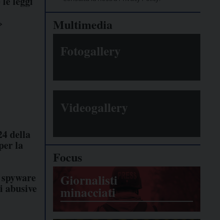
le leggi
»
Multimedia
Fotogallery
Videogallery
4 della
per la
Focus
 spyware
Giornalisti
li abusive
minacciati