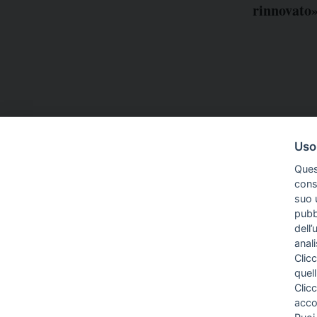
rinnovato
Uso
Ques
conse
suo u
pubbl
dell’
COME TI SENTI?
anal
Clicc
quell
Clic
acco