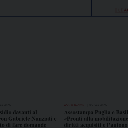
LE A
iu 2026
ASSOCIAZIONI
05 Giu 2026
idio davanti al
Assostampa Puglia e Basil
con Gabriele Nunziati e
«Pronti alla mobilitazione
itto di fare domande
diritti acquisiti e l’auton