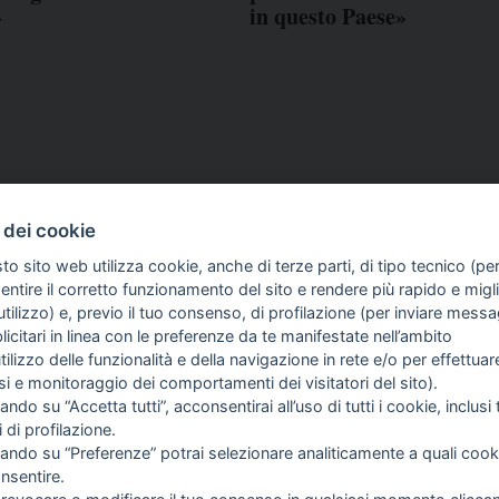
»
in questo Paese»
 dei cookie
to sito web utilizza cookie, anche di terze parti, di tipo tecnico (pe
ntire il corretto funzionamento del sito e rendere più rapido e miglio
tilizzo) e, previo il tuo consenso, di profilazione (per inviare messa
icitari in linea con le preferenze da te manifestate nell’ambito
utilizzo delle funzionalità e della navigazione in rete e/o per effettuar
GIORNALISMO E
FASC
isi e monitoraggio dei comportamenti dei visitatori del sito).
INTELLIGENZA
ando su “Accetta tutti”, acconsentirai all’uso di tutti i cookie, inclusi t
ARTIFICIALE
i di profilazione.
cando su “Preferenze” potrai selezionare analiticamente a quali cook
nsentire.