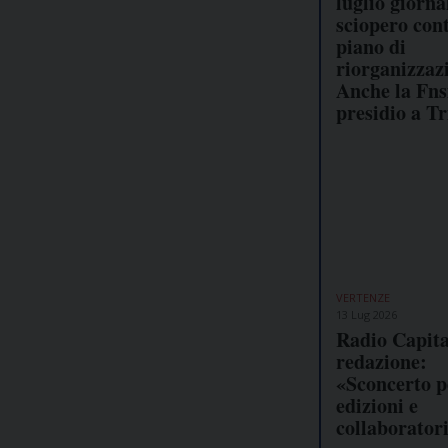
luglio giornal
sciopero cont
piano di
riorganizzaz
Anche la Fns
presidio a Tr
VERTENZE
13 Lug 2026
Radio Capital
redazione:
«Sconcerto pe
edizioni e
collaborator