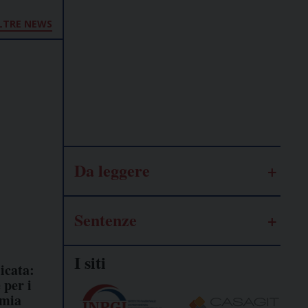
Lavoro
LTRE NEWS
autonomo
Galassia
dell’informazione
Da leggere
Sentenze
I siti
icata:
 per i
omia