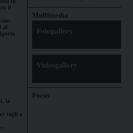
isti in
ro il
Multimedia
ione.
i al
Fotogallery
igoria
Videogallery
Focus
, la
Giornalisti
r tagli a
minacciati
i»