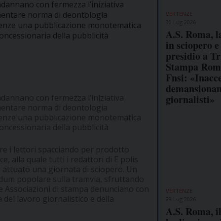
ondannano con fermezza l’iniziativa
lementare norma di deontologia
VERTENZE
30 Lug 2026
 Firenze una pubblicazione monotematica
A.S. Roma, l
concessionaria della pubblicità
in sciopero e
presidio a Tr
Stampa Rom
Fnsi: «Inacce
demansionam
giornalisti»
ondannano con fermezza l’iniziativa
lementare norma di deontologia
 Firenze una pubblicazione monotematica
concessionaria della pubblicità
re i lettori spacciando per prodotto
, alla quale tutti i redattori di E polis
 attuato una giornata di sciopero. Un
rendum popolare sulla tramvia, sfruttando
si e Associazioni di stampa denunciano con
VERTENZE
 del lavoro giornalistico e della
29 Lug 2026
A.S. Roma, i