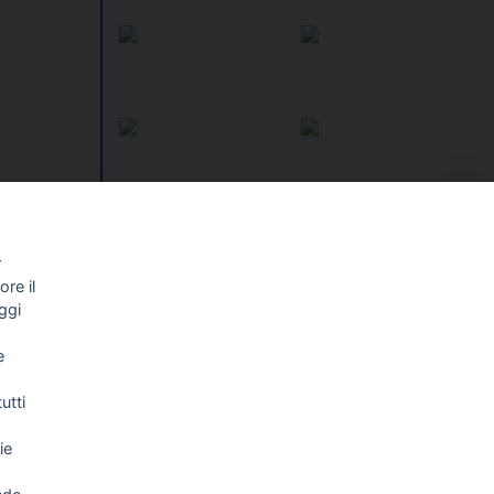
r
re il
ggi
I libri
Vedi tutti
e
ISTISSIMA
1924 ANATOMIA DI UN
OMICIDIO
utti
ie