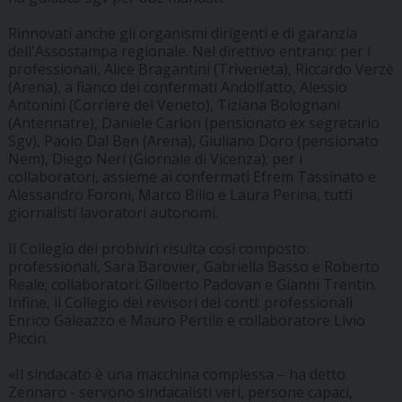
Rinnovati anche gli organismi dirigenti e di garanzia
dell'Assostampa regionale. Nel direttivo entrano: per i
professionali, Alice Bragantini (Triveneta), Riccardo Verzè
(Arena), a fianco dei confermati Andolfatto, Alessio
Antonini (Corriere del Veneto), Tiziana Bolognani
(Antennatre), Daniele Carlon (pensionato ex segretario
Sgv), Paolo Dal Ben (Arena), Giuliano Doro (pensionato
Nem), Diego Neri (Giornale di Vicenza); per i
collaboratori, assieme ai confermati Efrem Tassinato e
Alessandro Foroni, Marco Billo e Laura Perina, tutti
giornalisti lavoratori autonomi.
Il Collegio dei probiviri risulta così composto:
professionali, Sara Barovier, Gabriella Basso e Roberto
Reale; collaboratori: Gilberto Padovan e Gianni Trentin.
Infine, il Collegio dei revisori dei conti: professionali
Enrico Galeazzo e Mauro Pertile e collaboratore Livio
Piccin.
«Il sindacato è una macchina complessa – ha detto
Zennaro - servono sindacalisti veri, persone capaci,