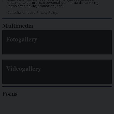
trattamento dei miei dati personali per finalità di marketing
(newsletter, novità, promozioni, ecc.).
Consulta la nostra Privacy Policy.
Multimedia
Fotogallery
Videogallery
Focus
Giornalisti
minacciati