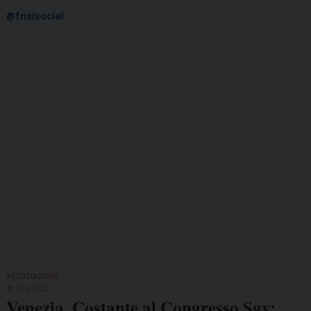
@fnsisocial
ASSOCIAZIONI
18 Giu 2025
Venezia, Costante al Congresso Sgv: