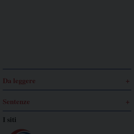
Lavoro
autonomo
Galassia dell’informazione
Da leggere
Sentenze
I siti