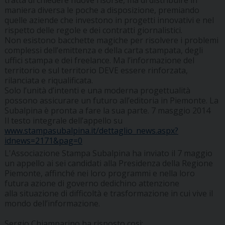
maniera diversa le poche a disposizione, premiando
quelle aziende che investono in progetti innovativi e nel
rispetto delle regole e dei contratti giornalistici.
Non esistono bacchette magiche per risolvere i problemi
complessi dell’emittenza e della carta stampata, degli
uffici stampa e dei freelance. Ma l’informazione del
territorio e sul territorio DEVE essere rinforzata,
rilanciata e riqualificata.
Solo l’unità d’intenti e una moderna progettualità
possono assicurare un futuro all’editoria in Piemonte. La
Subalpina è pronta a fare la sua parte. 7 masggio 2014
Il testo integrale dell’appello su
www.stampasubalpina.it/dettaglio_news.aspx?
idnews=2171&pag=0
L'Associazione Stampa Subalpina ha inviato il 7 maggio
un appello ai sei candidati alla Presidenza della Regione
Piemonte, affinché nei loro programmi e nella loro
futura azione di governo dedichino attenzione
alla situazione di difficoltà e trasformazione in cui vive il
mondo dell’informazione.
Sergio Chiamparino ha risposto così: