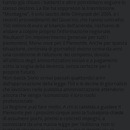
hanno già chiuso i battenti e altre potrebbero seguire lo
stesso destino. La Rai ha soppresso la trasmissione
“Montagne”, il solo lascito delle Olimpiadi del 2006, e i
recenti provvedimenti del Governo, che hanno sottratto
150 milioni di euro al bilancio dell’azienda, rischiano di
andare a colpire proprio l’informazione regionale.
Risultato? Un impoverimento generale per tutti i
piemontesi. Meno voce per il Piemonte. Anche per questa
situazione, centinaia di giornalisti vivono ormai da anni
una condizione di riduzione dei compensi, dovuta
all’utilizzo degli ammortizzatori sociali e a pagamenti
sotto la soglia della decenza, senza certezze per il
proprio futuro.
Non basta. Sono ormai passati quattordici anni
dall’approvazione della legge 150 e le decine di giornalisti
che lavorano nella pubblica amministrazione attendono
ancora che venga riconosciuto il loro ruolo
professionale.
La Regione può fare molto. A chi si candida a guidare il
Piemonte per i prossimi cinque anni la Subalpina chiede
di assumere pochi, precisi e concreti impegni, a
cominciare da una nuova legge per l’editoria: non si
tratta di chiedere nuove risorse, ma di distribuire in