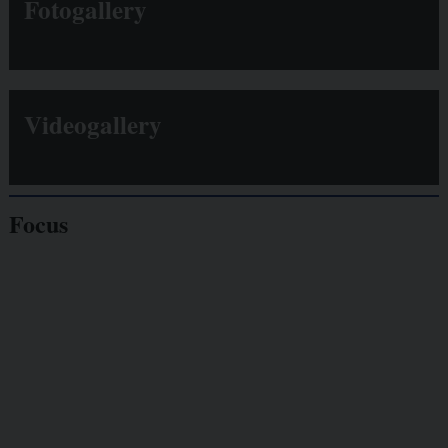
Fotogallery
Videogallery
Focus
Giornalisti
minacciati
Lavoro
autonomo