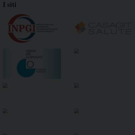
I siti