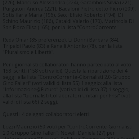
(226), Mancuso Alessandra (224), Garambois Silvia (221),
Purgatori Andrea (221), Badaloni Pietro detto Piero (209),
Sotis Ilaria Maria (196), Secci Efisio Roberto (194), Di
Schino Maurizio (186), Cataldi Valerio (170), Marincola Di
San Floro Elisa (165), per la lista "ControCorrente".
Reda Omar (85 preferenze), Li Donni Barbara (84),
Tripaldi Paolo (83) e Ranalli Antonio (78), per la lista
"Pluralismo e Libertà".
Per i giornalisti collaboratori hanno partecipato al voto
158 iscritti (158 voti validi). Questa la ripartizione dei 4
seggi: alla lista "ControCorrente-Giornalisti 2.0-Gruppo
Gino Falleri" (voti validi di lista 55) 1 seggio; alla lista
"Informazione@Futuro" (voti validi di lista 37) 1 seggio;
alla lista "Giornalisti Collaboratori Unitari per Fnsi" (voti
validi di lista 66) 2 seggi.
Questi i 4 delegati collaboratori eletti:
Lozzi Maurizio (50 voti) per "ControCorrente-Giornalisti
2.0-Gruppo Gino Falleri"; Novelli Daniela (27) per