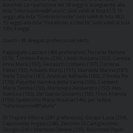
bianche). La ripartizione dei 38 seggi è la seguente: alla
lista "Informazione@Futuro" (voti validi di lista 617) 19
seggi; alla lista "Controcorrente" (voti validi di lista 482)
15 seggi; alla lista "Pluralismo e Libertà" (voti validi di lista
135) 4 seggi.
Questi i 38 delegati professionali eletti:
Pappagallo Lazzaro (486 preferenze), Ferrante Stefano
(376), Trombin Paolo (236), Livolsi Rossana (202), Caresta
Anna Maria (197), Fantauzzi Cristiano (197), Cambria
Paola (192), Ansaldo Marco (191), Sbardella Marina (187),
Stella Tiziana (187), Ammirati Raffaella (182), D'Emilia Pio
(176), Palumbo Vannina detta Vanna (166), Lamberti
Maria Teresa (155), Mantovani Alessandro (152), Ales
Gianluca (150), Del Giaccio Giovanni (150), Finos Arianna
(150), Spadaccino Maria Rosaria (146), per la lista
"Informazione@Futuro".
Di Trapani Vittorio (281 preferenze), Goracci Lucia (254),
Caponnetto Angela (248), Zanchini Di Castiglionchio
Giorgio (241), Macheda Daniele (235), Borrometi Paolo