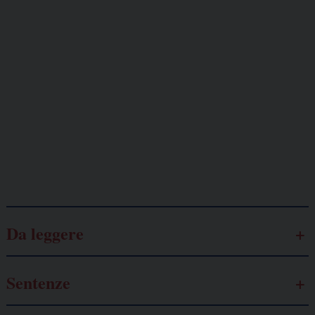
Giornalisti
minacciati
Lavoro
autonomo
Galassia dell’informazione
Da leggere
Sentenze