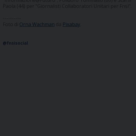
"Informazione@Futuro"; Polidoro Tommaso (60) e Scarsi
Paola (44) per "Giornalisti Collaboratori Unitari per Fnsi".
----------
Foto di
Orna Wachman
da
Pixabay
.
@fnsisocial