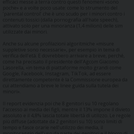
efficaci messe a terra contro questi fenomeni «sono
poche» e a volte poco usate: come lo strumento del
'parental control' che è uno scudo per i minori contro i
contenuti tossici (dalla pornografia all'hate speech),
attivato solo per una minoranza (1,4 milioni) delle sim
utilizzate dai minori.
Anche su alcune profilazioni algoritmiche «misure
suppletive sono necessarie», per esempio in tema di
verifica dell'età. E dovrebbero arrivare a breve, perché,
come ha precisato il presidente dell'Agcom Giacomo
Lasorella, «in tema di piattaforme molto grandi come
Google, Facebook, Instagram, TikTok, ad essere
direttamente competente è la Commissione europea da
cui attendiamo a breve le linee guida sulla tutela dei
minori».
Il report evidenzia poi che 8 genitori su 10 regolano
l'accesso ai media dei figli, mentre il 13% impone il divieto
assoluto e il 4,8% lascia totale libertà di utilizzo. Le regole
più diffuse (adottate da 2 genitori su 10) sono limiti di
tempo e fasce orarie nell'utilizzo dei media, il
monitoraggio dell'uso da parte dei genitori e il blocco di