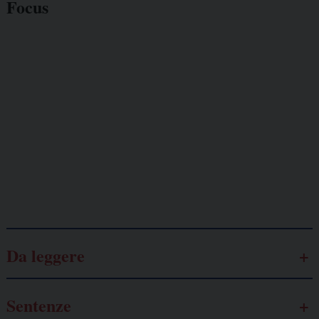
Focus
Giornalisti
minacciati
Lavoro
autonomo
Galassia dell’informazione
Da leggere
Sentenze