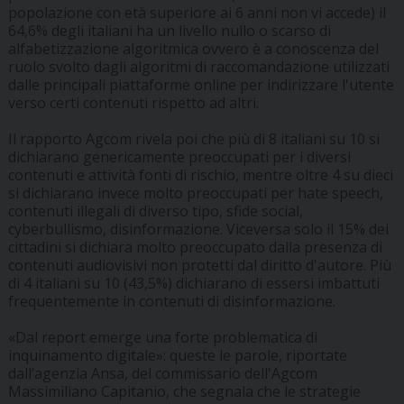
popolazione con età superiore ai 6 anni non vi accede) il
64,6% degli italiani ha un livello nullo o scarso di
alfabetizzazione algoritmica ovvero è a conoscenza del
ruolo svolto dagli algoritmi di raccomandazione utilizzati
dalle principali piattaforme online per indirizzare l'utente
verso certi contenuti rispetto ad altri.
Il rapporto Agcom rivela poi che più di 8 italiani su 10 si
dichiarano genericamente preoccupati per i diversi
contenuti e attività fonti di rischio, mentre oltre 4 su dieci
si dichiarano invece molto preoccupati per hate speech,
contenuti illegali di diverso tipo, sfide social,
cyberbullismo, disinformazione. Viceversa solo il 15% dei
cittadini si dichiara molto preoccupato dalla presenza di
contenuti audiovisivi non protetti dal diritto d'autore. Più
di 4 italiani su 10 (43,5%) dichiarano di essersi imbattuti
frequentemente in contenuti di disinformazione.
«Dal report emerge una forte problematica di
inquinamento digitale»: queste le parole, riportate
dall’agenzia Ansa, del commissario dell'Agcom
Massimiliano Capitanio, che segnala che le strategie