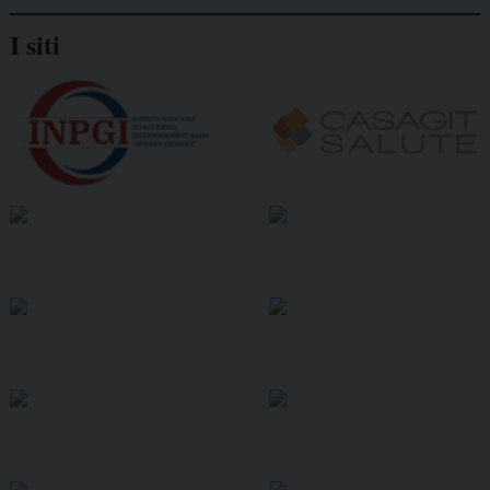
I siti