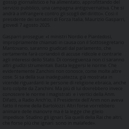
gossip giornalistico e ha alimentato, approfittando del
servizio pubblico, una campagna antigovernativa. Che si
andrà a infrangere contro gli scogli del diritto». Così il
presidente dei senatori di Forza Italia, Maurizio Gasparri,
giovedì 7 agosto 2025.
Gasparri prosegue: «I ministri Nordio e Piantedosi,
impropriamente chiamati in causa con il Sottosegretario
Mantovano, saranno giudicati dal parlamento, che
certamente farà coriandoli di accuse ridicole e contrarie
agli interessi dello Stato. Di conseguenza non ci saranno
altri giudizi strumentali. Basta leggersi le norme. Che
evidentemente Zanchini non conosce, come molte altre
cose. Si sa della sua inadeguatezza, già mostrata in
vicende riguardanti le persone di religione ebraica, anche
loro colpite da Zanchini. Ma più di lui dovrebbero invece
conoscere le norme i magistrati
e i vertici della Anm.
Difatti, a Radio Anch'io, il Presidente dell'Anm non aveva
fatto il nome della Bartolozzi. Altri forse vorrebbero
animare delle manovre ma è la legge che glielo
impedisce. Studino gli ignari. Sia quelli della Rai che altri,
che forse più che ignari
sono in malafede».