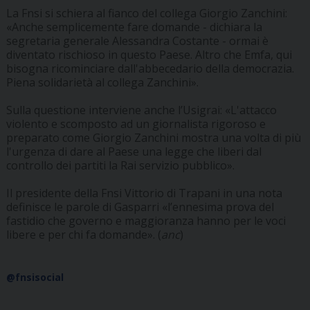
La Fnsi si schiera al fianco del collega Giorgio Zanchini:
«Anche semplicemente fare domande - dichiara la
segretaria generale Alessandra Costante - ormai è
diventato rischioso in questo Paese. Altro che Emfa, qui
bisogna ricominciare dall'abbecedario della democrazia.
Piena solidarietà al collega Zanchini».
Sulla questione interviene anche l’Usigrai: «L'attacco
violento e scomposto ad un giornalista rigoroso e
preparato come Giorgio Zanchini mostra una volta di più
l'urgenza di dare al Paese una legge che liberi dal
controllo dei partiti la Rai servizio pubblico».
Il presidente della Fnsi Vittorio di Trapani in una nota
definisce le parole di Gasparri «l’ennesima prova del
fastidio che governo e maggioranza hanno per le voci
libere e per chi fa domande». (
anc
)
@fnsisocial