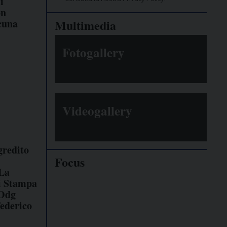
i
on
cuna
Multimedia
Fotogallery
Videogallery
gredito
Focus
 La
di Stampa
Giornalisti
 Odg
minacciati
ederico