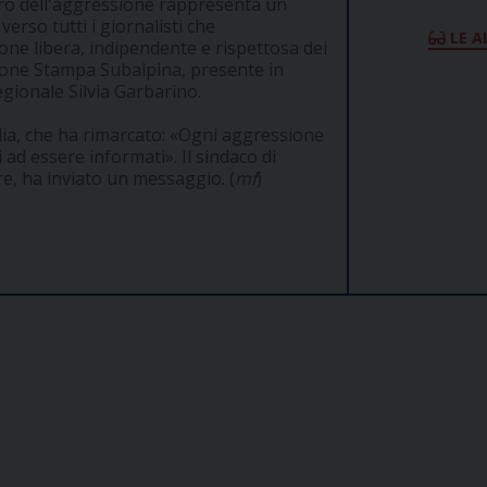
atro dell'aggressione rappresenta un
verso tutti i giornalisti che
LE A
ne libera, indipendente e rispettosa dei
zione Stampa Subalpina, presente in
gionale Silvia Garbarino.
llia, che ha rimarcato: «Ogni aggressione
i ad essere informati». Il sindaco di
re, ha inviato un messaggio. (
mf
)