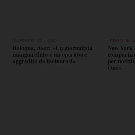
ASSOCIAZIONI
21 Lug 2026
INTERNAZIONAL
Bologna, Aser: «Un giornalista
New York 
manganellato e un operatore
comparizio
aggredito da facinorosi»
per notizi
One»