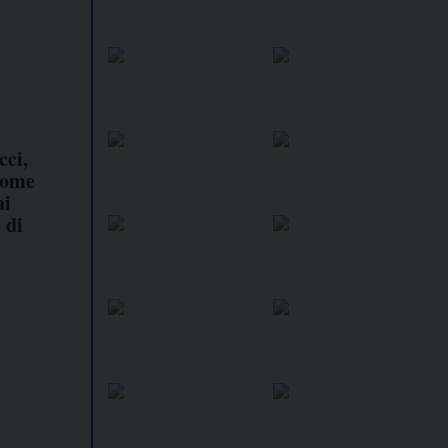
cci,
come
ai
 di