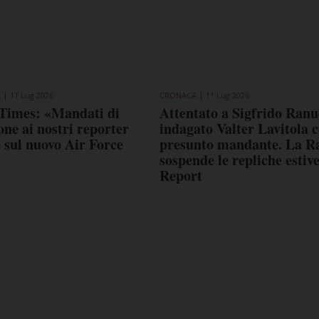
E
11 Lug 2026
CRONACA
11 Lug 2026
Times: «Mandati di
Attentato a Sigfrido Ranu
ne ai nostri reporter
indagato Valter Lavitola 
e sul nuovo Air Force
presunto mandante. La R
sospende le repliche estive
Report