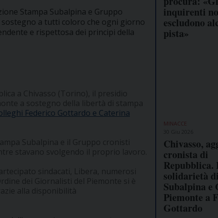
procura: «Gl
inquirenti n
iazione Stampa Subalpina e Gruppo
escludono al
re sostegno a tutti coloro che ogni giorno
pista»
ndente e rispettosa dei principi della
lica a Chivasso (Torino), il presidio
monte a sostegno della libertà di stampa
olleghi Federico Gottardo e Caterina
MINACCE
30 Giu 2026
Chivasso, ag
Stampa Subalpina e il Gruppo cronisti
ntre stavano svolgendo il proprio lavoro.
cronista di
Repubblica.
rtecipato sindacati, Libera, numerosi
solidarietà 
Ordine dei Giornalisti del Piemonte si è
Subalpina e
azie alla disponibilità
Piemonte a F
Gottardo