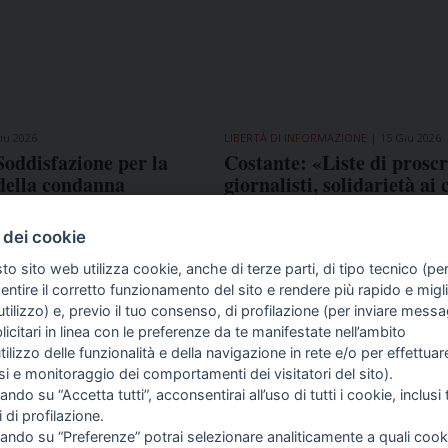
iu 2026
LIBERTÀ DI INFORMAZIONE
15 Giu 2026
Soddisfazione per la
Costante: «Liste di proscr
della condanna
giornalisti, solidarietà ai 
ritenuto responsabile
ssione alla troupe del
 dei cookie
mpedusa»
to sito web utilizza cookie, anche di terze parti, di tipo tecnico (pe
ntire il corretto funzionamento del sito e rendere più rapido e miglio
tilizzo) e, previo il tuo consenso, di profilazione (per inviare messa
icitari in linea con le preferenze da te manifestate nell’ambito
COME TI SENTI?
GIOR
utilizzo delle funzionalità e della navigazione in rete e/o per effettuar
INTE
isi e monitoraggio dei comportamenti dei visitatori del sito).
ARTI
ando su “Accetta tutti”, acconsentirai all’uso di tutti i cookie, inclusi t
i di profilazione.
cando su “Preferenze” potrai selezionare analiticamente a quali cook