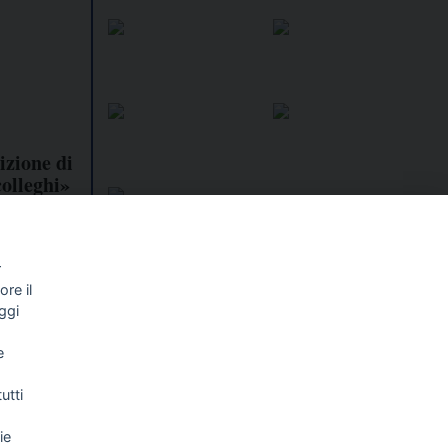
izione di
colleghi»
r
re il
I libri
Vedi tutti
ggi
NALISMO E
FASCISTISSIMA
e
LLIGENZA
FICIALE
utti
ie