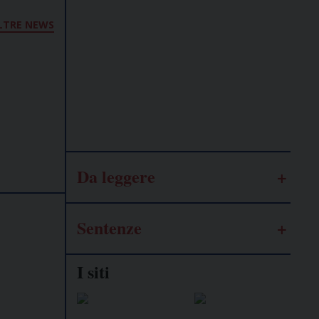
Lavoro
LTRE NEWS
autonomo
Galassia
dell’informazione
Da leggere
Sentenze
I siti