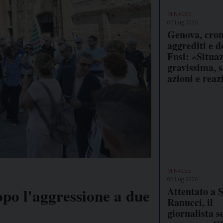
MINACCE
07 Lug 2026
Genova, cron
aggrediti e d
Fnsi: «Situa
gravissima, 
azioni e reaz
MINACCE
02 Lug 2026
Attentato a S
opo l'aggressione a due
Ranucci, il
giornalista s