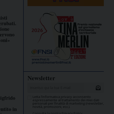
isti
erubati.
zione
servono
ioni»
Newsletter
igfrido
Letta l’informativa privacy acconsento
espressamente al trattamento dei miei dati
personali per finalità di marketing (newsletter,
novità, promozioni, ecc.).
entito in
Consulta la nostra Privacy Policy.