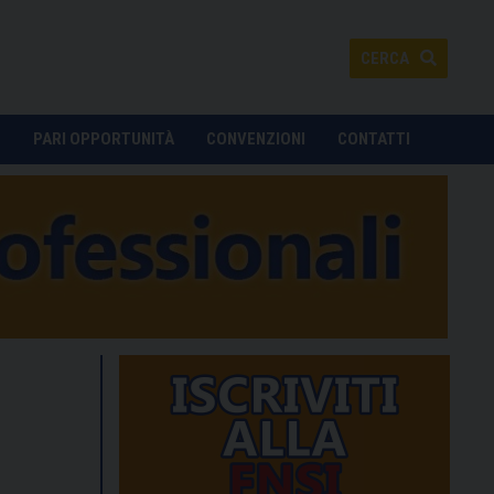
CERCA
O
PARI OPPORTUNITÀ
CONVENZIONI
CONTATTI
Silvia Garbarino, segretaria dell'Assostampa Subalpina