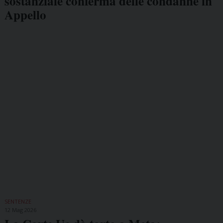
sostanziale conferma delle condanne in
Appello
SENTENZE
12 Mag 2026