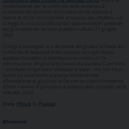
componenti della troupe che lavorava con lui
, esprime
soddisfazione per la conferma della sentenza di
condanna del tentativo di fermare con la violenza il
lavoro di chi fa informazione al servizio dei cittadini». Lo
si legge in una nota diffusa dai rappresentanti sindacali
dei giornalisti del Servizio pubblico sabato 27 giugno
2026.
L’Usigrai prosegue: «La decisione dei giudici, arrivata ieri,
conferma la necessità di denunciare con ogni mezzo
qualsiasi tentativo di intimidazione contro chi fa
informazione. Ringraziamo l’avvocata Daniela Ciancimino
– conclude l’organismo sindacale di base - che con il suo
lavoro ha contribuito a questa fondamentale
affermazione di giustizia, la Rai che ha opportunamente
difeso il lavoro di giornalisti e collaboratori coinvolti nella
vicenda». (
anc
)
(
Foto
:
VBlock
da
Pixabay
)
@fnsisocial