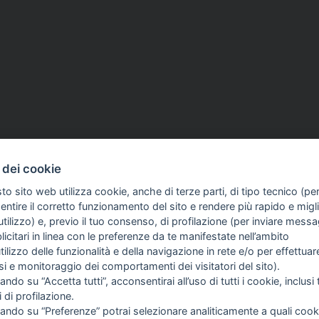
09 Giu 2026
ASSOCIAZIONI
27 Mag 2026
 18 giugno corso di
'Arno: 60 anni dopo resta 
 dei cookie
 e giornata di
minaccia ma è inutile sfra
to sito web utilizza cookie, anche di terze parti, di tipo tecnico (pe
e sanitaria al Sugc
società sul fiume', il 22 g
ntire il corretto funzionamento del sito e rendere più rapido e miglio
seminario Ast e Ussi Tosc
tilizzo) e, previo il tuo consenso, di profilazione (per inviare messa
icitari in linea con le preferenze da te manifestate nell’ambito
COME TI SENTI?
GIOR
utilizzo delle funzionalità e della navigazione in rete e/o per effettuar
INTE
isi e monitoraggio dei comportamenti dei visitatori del sito).
ARTI
ando su “Accetta tutti”, acconsentirai all’uso di tutti i cookie, inclusi t
i di profilazione.
cando su “Preferenze” potrai selezionare analiticamente a quali cook