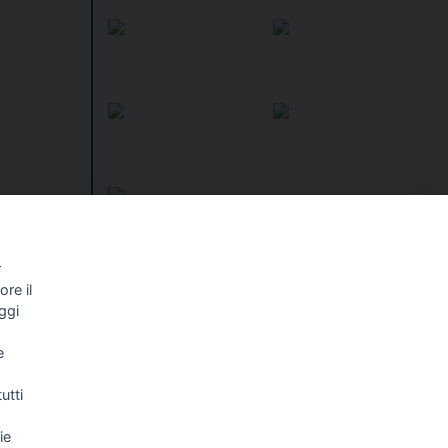
la
ttare le
r
iugno
re il
I libri
ana
Vedi tutti
ggi
NALISMO E
FASCISTISSIMA
e
LLIGENZA
FICIALE
utti
ie