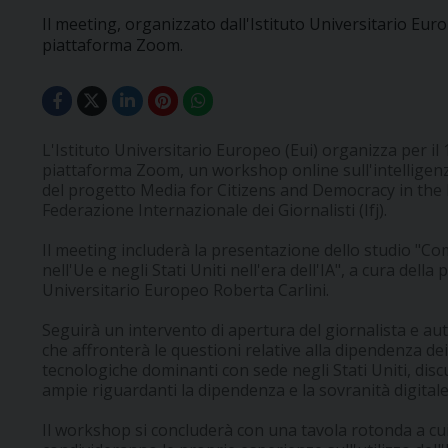
Il meeting, organizzato dall'Istituto Universitario Europ
piattaforma Zoom.
L'Istituto Universitario Europeo (Eui) organizza per il 
piattaforma Zoom, un workshop online sull'intelligenza 
del progetto Media for Citizens and Democracy in the 
Federazione Internazionale dei Giornalisti (Ifj).
Il meeting includerà la presentazione dello studio "Com
nell'Ue e negli Stati Uniti nell'era dell'IA", a cura dell
Universitario Europeo Roberta Carlini.
Seguirà un intervento di apertura del giornalista e au
che affronterà le questioni relative alla dipendenza de
tecnologiche dominanti con sede negli Stati Uniti, di
ampie riguardanti la dipendenza e la sovranità digitale
Il workshop si concluderà con una tavola rotonda a cui