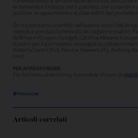
condivideranno le proprie esperienze sull'utilizzo dell
di domande e risposte con il pubblico, che consentirà u
pratiche, le opportunità e le sfide dell'IA nel giornalis
Gli organizzatori scientifici dell’evento sono Elda Brog
mentre è previsto l’intervento dei seguenti relatori: 
Reißmann (Gruppo Spiegel), Catalina Albeanu (Cooperat
(Centro per il giornalismo investigativo collaborativo/
Roberta Carlini (Eui), Nisrine Salameh (Ifj), Anthony Be
(
anc
)
PER APPROFONDIRE
Per iscriversi al workshop è possibile cliccare su
quest
@fnsisocial
Articoli correlati