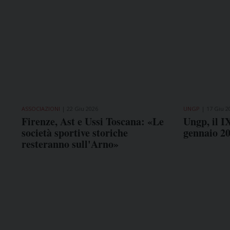
ASSOCIAZIONI
22 Giu 2026
UNGP
17 Giu 2
Firenze, Ast e Ussi Toscana: «Le
Ungp, il I
società sportive storiche
gennaio 2
resteranno sull'Arno»