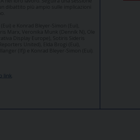
'IA nel loro lavoro. Seguirà una sessione
n dibattito più ampio sulle implicazioni
mo.
i (Eui) e Konrad Bleyer-Simon (Eui),
Paris Marx, Veronika Munk (Denník N), Ole
iva Display Europe), Sotiris Sideris
Reporters United), Elda Brogi (Eui),
llanger (Ifj) e Konrad Bleyer-Simon (Eui).
o link
.