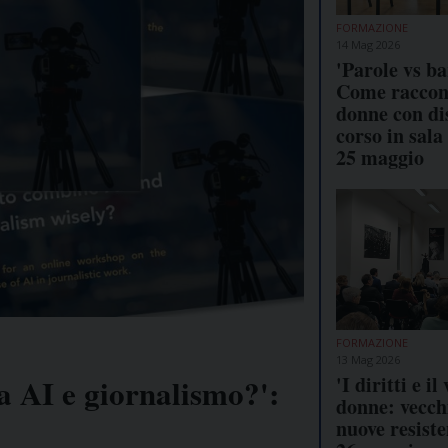
FORMAZIONE
14 Mag 2026
'Parole vs ba
Come raccont
donne con dis
corso in sala
25 maggio
FORMAZIONE
13 Mag 2026
'I diritti e il
 AI e giornalismo?':
donne: vecch
nuove resiste