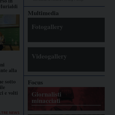
rso in
Murialdi
Multimedia
Fotogallery
Videogallery
ni
ante alla
Focus
e sotto
ile
i e volti
Giornalisti
minacciati
LTRE NEWS