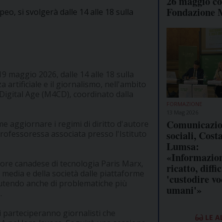
26 maggio co
Fondazione 
eo, si svolgerà dalle 14 alle 18 sulla
19 maggio 2026, dalle 14 alle 18 sulla
artificiale e il giornalismo, nell'ambito
Digital Age (M4CD), coordinato dalla
FORMAZIONE
13 Mag 2026
Comunicazio
e aggiornare i regimi di diritto d'autore
sociali, Cost
a professoressa associata presso l'Istituto
Lumsa:
«Informazion
tore canadese di tecnologia Paris Marx,
ricatto, diffic
i media e della società dalle piattaforme
'custodire voc
scutendo anche di problematiche più
umani'»
.
 parteciperanno giornalisti che
LE A