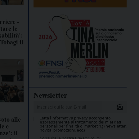
rriere -
are le
abilità':
 Tobagi il
Newsletter
 voto alle
Letta l’informativa privacy acconsento
espressamente al trattamento dei miei dati
ie e
personali per finalità di marketing (newsletter,
novità, promozioni, ecc.).
nze': il
Consulta la nostra Privacy Policy.