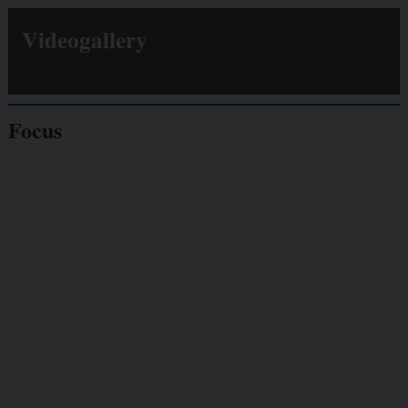
Videogallery
Focus
Giornalisti
minacciati
Lavoro
autonomo
Galassia dell’informazione