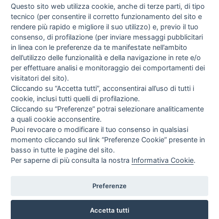
Questo sito web utilizza cookie, anche di terze parti, di tipo
tecnico (per consentire il corretto funzionamento del sito e
rendere più rapido e migliore il suo utilizzo) e, previo il tuo
consenso, di profilazione (per inviare messaggi pubblicitari
in linea con le preferenze da te manifestate nell’ambito
I libri
dell’utilizzo delle funzionalità e della navigazione in rete e/o
Vedi tutti
per effettuare analisi e monitoraggio dei comportamenti dei
visitatori del sito).
FASCISTISSIMA
Cliccando su “Accetta tutti”, acconsentirai all’uso di tutti i
cookie, inclusi tutti quelli di profilazione.
Cliccando su “Preferenze” potrai selezionare analiticamente
a quali cookie acconsentire.
Puoi revocare o modificare il tuo consenso in qualsiasi
momento cliccando sul link “Preferenze Cookie” presente in
basso in tutte le pagine del sito.
Per saperne di più consulta la nostra
Informativa Cookie
.
Direttrice Responsabile: Alessandra Costante | Registrazione al Tribunale Civile
di Roma del 23-12-2001 N°578
Preferenze
Accetta tutti
© FEDERAZIONE NAZIONALE DELLA STAMPA ITALIANA |
Modulistica
|
Contatti
|