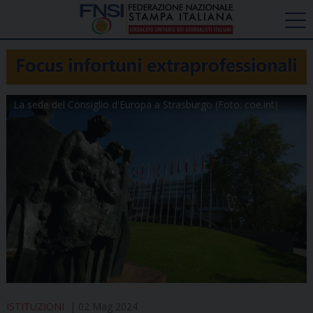
La sede del Consiglio d'Europa a Strasburgo (Foto: coe.int)
ISTITUZIONI
02 Mag 2024