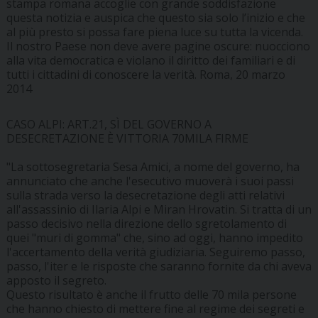
stampa romana accoglie con grande soddisfazione
questa notizia e auspica che questo sia solo l’inizio e che
al più presto si possa fare piena luce su tutta la vicenda.
Il nostro Paese non deve avere pagine oscure: nuocciono
alla vita democratica e violano il diritto dei familiari e di
tutti i cittadini di conoscere la verità. Roma, 20 marzo
2014
CASO ALPI: ART.21, SÌ DEL GOVERNO A
DESECRETAZIONE È VITTORIA 70MILA FIRME
"La sottosegretaria Sesa Amici, a nome del governo, ha
annunciato che anche l'esecutivo muoverà i suoi passi
sulla strada verso la desecretazione degli atti relativi
all'assassinio di Ilaria Alpi e Miran Hrovatin. Si tratta di un
passo decisivo nella direzione dello sgretolamento di
quei "muri di gomma" che, sino ad oggi, hanno impedito
l'accertamento della verità giudiziaria. Seguiremo passo,
passo, l'iter e le risposte che saranno fornite da chi aveva
apposto il segreto.
Questo risultato è anche il frutto delle 70 mila persone
che hanno chiesto di mettere fine al regime dei segreti e