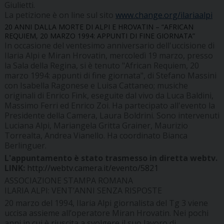
Giulietti.
La petizione è on line sul sito
www.change.org/ilariaalpi
20 ANNI DALLA MORTE DI ALPI E HROVATIN – “AFRICAN
REQUIEM, 20 MARZO 1994: APPUNTI DI FINE GIORNATA”
In occasione del ventesimo anniversario dell'uccisione di
Ilaria Alpi e Miran Hrovatin, mercoledì 19 marzo, presso
la Sala della Regina, si è tenuto "African Requiem, 20
marzo 1994: appunti di fine giornata", di Stefano Massini
con Isabella Ragonese e Luisa Cattaneo; musiche
originali di Enrico Fink, eseguite dal vivo da Luca Baldini,
Massimo Ferri ed Enrico Zoi. Ha partecipato all'evento la
Presidente della Camera, Laura Boldrini. Sono intervenuti
Luciana Alpi, Mariangela Gritta Grainer, Maurizio
Torrealta, Andrea Vianello. Ha coordinato Bianca
Berlinguer.
L'appuntamento è stato trasmesso in diretta webtv.
LINK:
http://webtv.camera.it/evento/5821
ASSOCIAZIONE STAMPA ROMANA
ILARIA ALPI: VENT’ANNI SENZA RISPOSTE
20 marzo del 1994, Ilaria Alpi giornalista del Tg 3 viene
uccisa assieme all’operatore Miran Hrovatin. Nei pochi
anni in cui è riuscita a svolgere il suo lavoro di