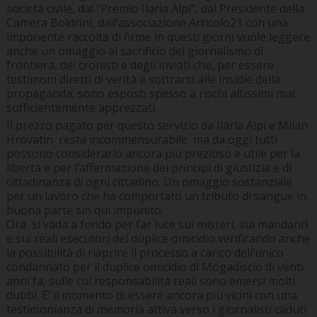
società civile, dal “Premio Ilaria Alpi”, dal Presidente della
Camera Boldrini, dall’associazione Articolo21 con una
imponente raccolta di firme in questi giorni vuole leggere
anche un omaggio al sacrificio del giornalismo di
frontiera, dei cronisti e degli inviati che, per essere
testimoni diretti di verità e sottrarsi alle insidie della
propaganda, sono esposti spesso a rischi altissimi mai
sufficientemente apprezzati.
Il prezzo pagato per questo servizio da Ilaria Alpi e Milan
Hrovatin resta incommensurabile ma da oggi tutti
possono considerarlo ancora più prezioso e utile per la
libertà e per l’affermazione dei principi di giustizia e di
cittadinanza di ogni cittadino. Un omaggio sostanziale
per un lavoro che ha comportato un tributo di sangue in
buona parte sin qui impunito.
Ora si vada a fondo per far luce sui misteri, sui mandanti
e sui reali esecutori del duplice omicidio verificando anche
la possibilità di riaprire il processo a carico dell’unico
condannato per il duplice omicidio di Mogadiscio di venti
anni fa, sulle cui responsabilità reali sono emersi molti
dubbi. E’ il momento di essere ancora più vicini con una
testimonianza di memoria attiva verso i giornalisti caduti