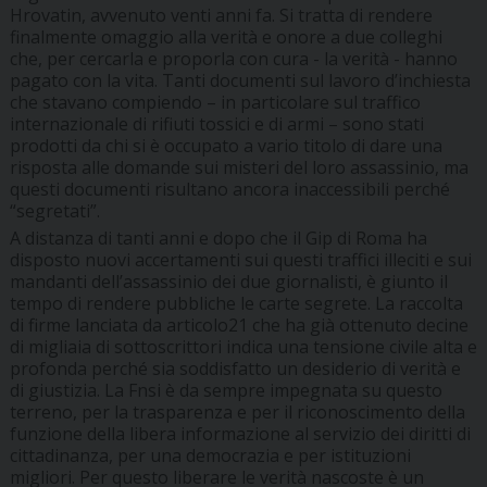
Hrovatin, avvenuto venti anni fa. Si tratta di rendere
finalmente omaggio alla verità e onore a due colleghi
che, per cercarla e proporla con cura - la verità - hanno
pagato con la vita. Tanti documenti sul lavoro d’inchiesta
che stavano compiendo – in particolare sul traffico
internazionale di rifiuti tossici e di armi – sono stati
prodotti da chi si è occupato a vario titolo di dare una
risposta alle domande sui misteri del loro assassinio, ma
questi documenti risultano ancora inaccessibili perché
“segretati”.
A distanza di tanti anni e dopo che il Gip di Roma ha
disposto nuovi accertamenti sui questi traffici illeciti e sui
mandanti dell’assassinio dei due giornalisti, è giunto il
tempo di rendere pubbliche le carte segrete. La raccolta
di firme lanciata da articolo21 che ha già ottenuto decine
di migliaia di sottoscrittori indica una tensione civile alta e
profonda perché sia soddisfatto un desiderio di verità e
di giustizia. La Fnsi è da sempre impegnata su questo
terreno, per la trasparenza e per il riconoscimento della
funzione della libera informazione al servizio dei diritti di
cittadinanza, per una democrazia e per istituzioni
migliori. Per questo liberare le verità nascoste è un