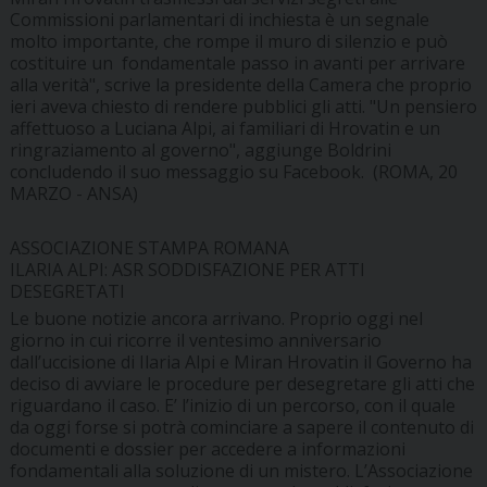
Commissioni parlamentari di inchiesta è un segnale
molto importante, che rompe il muro di silenzio e può
costituire un fondamentale passo in avanti per arrivare
alla verità", scrive la presidente della Camera che proprio
ieri aveva chiesto di rendere pubblici gli atti. "Un pensiero
affettuoso a Luciana Alpi, ai familiari di Hrovatin e un
ringraziamento al governo", aggiunge Boldrini
concludendo il suo messaggio su Facebook. (ROMA, 20
MARZO - ANSA)
ASSOCIAZIONE STAMPA ROMANA
ILARIA ALPI: ASR SODDISFAZIONE PER ATTI
DESEGRETATI
Le buone notizie ancora arrivano. Proprio oggi nel
giorno in cui ricorre il ventesimo anniversario
dall’uccisione di Ilaria Alpi e Miran Hrovatin il Governo ha
deciso di avviare le procedure per desegretare gli atti che
riguardano il caso. E’ l’inizio di un percorso, con il quale
da oggi forse si potrà cominciare a sapere il contenuto di
documenti e dossier per accedere a informazioni
fondamentali alla soluzione di un mistero. L’Associazione