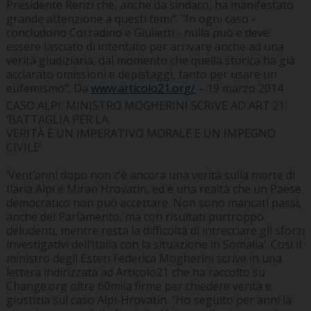
Presidente Renzi che, anche da sindaco, ha manifestato
grande attenzione a questi temi". "In ogni caso -
concludono Corradino e Giulietti - nulla può e deve
essere lasciato di intentato per arrivare anche ad una
verità giudiziaria, dal momento che quella storica ha già
acclarato omissioni e depistaggi, tanto per usare un
eufemismo". Da
www.articolo21.org/
– 19 marzo 2014
CASO ALPI: MINISTRO MOGHERINI SCRIVE AD ART.21:
‘BATTAGLIA PER LA
VERITÀ È UN IMPERATIVO MORALE E UN IMPEGNO
CIVILE’
‘Vent’anni dopo non c’è ancora una verità sulla morte di
Ilaria Alpi e Miran Hrovatin, ed è una realtà che un Paese
democratico non può accettare. Non sono mancati passi,
anche del Parlamento, ma con risultati purtroppo
deludenti, mentre resta la difficoltà di intrecciare gli sforzi
investigativi dell’Italia con la situazione in Somalia’. Così il
ministro degli Esteri Federica Mogherini scrive in una
lettera indirizzata ad Articolo21 che ha raccolto su
Change.org oltre 60mila firme per chiedere verità e
giustizia sul caso Alpi-Hrovatin. "Ho seguito per anni la