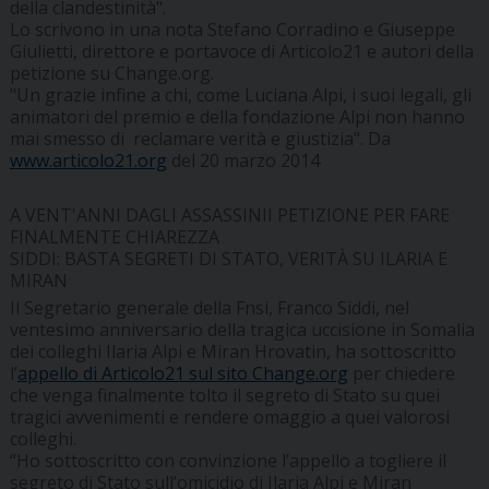
della clandestinità".
Lo scrivono in una nota Stefano Corradino e Giuseppe
Giulietti, direttore e portavoce di Articolo21 e autori della
petizione su Change.org.
"Un grazie infine a chi, come Luciana Alpi, i suoi legali, gli
animatori del premio e della fondazione Alpi non hanno
mai smesso di reclamare verità e giustizia". Da
www.articolo21.org
del 20 marzo 2014
A VENT'ANNI DAGLI ASSASSINII PETIZIONE PER FARE
FINALMENTE CHIAREZZA
SIDDI: BASTA SEGRETI DI STATO, VERITÀ SU ILARIA E
MIRAN
Il Segretario generale della Fnsi, Franco Siddi, nel
ventesimo anniversario della tragica uccisione in Somalia
dei colleghi Ilaria Alpi e Miran Hrovatin, ha sottoscritto
l’
appello di Articolo21 sul sito Change.org
per chiedere
che venga finalmente tolto il segreto di Stato su quei
tragici avvenimenti e rendere omaggio a quei valorosi
colleghi.
“Ho sottoscritto con convinzione l’appello a togliere il
segreto di Stato sull’omicidio di Ilaria Alpi e Miran