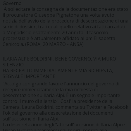
Governo.
A sollecitare la consegna della documentazione era stato
il procuratore Giuseppe Pignatone una volta avuto
notizia dell'avvio della procedura di desecretazione di una
serie di dossier, tra i quali quello relativo ai fatti accaduti
a Mogadiscio esattamente 20 anni fa. Il fascicolo
processuale è attualmente affidato al pm Elisabetta
Ceniccola. (ROMA, 20 MARZO - ANSA)
ILARIA ALPI: BOLDRINI, BENE GOVERNO, VIA MURO
SILENZIO
HA RECEPITO IMMEDIATAMENTE MIA RICHIESTA,
SEGNALE IMPORTANTE
"Accolgo con grande favore l'annuncio del governo di
recepire immediatamente la mia richiesta di
desecretazione su Ilaria Alpi. È un segnale importante
contro il muro di silenzio". Cosi' la presidente della
Camera, Laura Boldrini, commenta su Twitter e Facebook
l'ok del governo alla desecretazione dei documenti
sull'uccisione di Ilaria Alpi.
La desecretazione degli "atti sull'uccisione di Ilaria Alpi e
Miran Hrovatin trasmessi dai servizi segreti alle