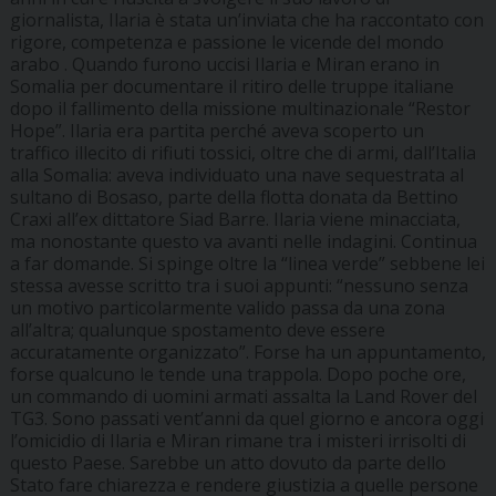
giornalista, Ilaria è stata un’inviata che ha raccontato con
rigore, competenza e passione le vicende del mondo
arabo . Quando furono uccisi Ilaria e Miran erano in
Somalia per documentare il ritiro delle truppe italiane
dopo il fallimento della missione multinazionale “Restor
Hope”. Ilaria era partita perché aveva scoperto un
traffico illecito di rifiuti tossici, oltre che di armi, dall’Italia
alla Somalia: aveva individuato una nave sequestrata al
sultano di Bosaso, parte della flotta donata da Bettino
Craxi all’ex dittatore Siad Barre. Ilaria viene minacciata,
ma nonostante questo va avanti nelle indagini. Continua
a far domande. Si spinge oltre la “linea verde” sebbene lei
stessa avesse scritto tra i suoi appunti: “nessuno senza
un motivo particolarmente valido passa da una zona
all’altra; qualunque spostamento deve essere
accuratamente organizzato”. Forse ha un appuntamento,
forse qualcuno le tende una trappola. Dopo poche ore,
un commando di uomini armati assalta la Land Rover del
TG3. Sono passati vent’anni da quel giorno e ancora oggi
l’omicidio di Ilaria e Miran rimane tra i misteri irrisolti di
questo Paese. Sarebbe un atto dovuto da parte dello
Stato fare chiarezza e rendere giustizia a quelle persone