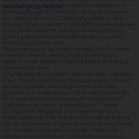
www.change.org/ilariaalpi
)ha raccolto 50.000 firme in
meno di otto giorni. "L'incredibile sostegno all'appello
che abbiamo lanciato su Change.org dimostra come,
nonostante siano passati 20 anni dall'uccisione di Ilaria e
Miran, la loro memoria e la voglia di verità suscitino
ancora grande mobilitazione dell'opinione pubblica"
dichiara Giuseppe Giulietti.
"Nei giorni scorsi il legale della famiglia Alpi, l’Avvocato
Domenico D'Amati, aveva spiegato quanto fosse
importante per la ricerca della verità poter accedere ai
documenti secretati.
"È fondamentale che queste carte siano rese pubbliche e
che ai cittadini sia data la possibilità di sapere. C’è molto
da fare e speriamo che tutti gli organi dello Stato
collaborino. In primo luogo la Camera dei Deputati che
deve desecretare questi documenti fondamentali sui
traffici dei rifiuti tossici", aveva dichiarato D'Amati.
"Ci auguriamo che già nel corso della cerimonia di
domani alla Camera dei Deputati la presidente Boldrini
che ha sempre mostrato grande sensibilità sulla vicenda
Alpi-Hrovatin, voglia dare un segnale positivo alla
richiesta di desecretazione" concludono Corradino e