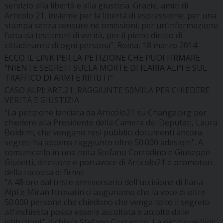
servizio alla libertà e alla giustizia. Grazie, amici di
Articolo 21, insieme per la libertà di espressione, per una
stampa senza censure né omissioni, per un’informazione
fatta da testimoni di verità, per il pieno diritto di
cittadinanza di ogni persona”. Roma, 18 marzo 2014
ECCO IL LINK PER LA PETIZIONE CHE PUOI FIRMARE
“NIENTE SEGRETI SULLA MORTE DI ILARIA ALPI E SUL
TRAFFICO DI ARMI E RIFIUTI”
CASO ALPI: ART.21, RAGGIUNTE 50MILA PER CHIEDERE
VERITÀ E GIUSTIZIA
"La petizione lanciata da Articolo21 su Change.org per
chiedere alla Presidente della Camera dei Deputati, Laura
Boldrini, che vengano resi pubblici documenti ancora
segreti ha appena raggiunto oltre 50.000 adesioni". A
comunicarlo in una nota Stefano Corradino e Giuseppe
Giulietti, direttore e portavoce di Articolo21 e promotori
della raccolta di firme.
"A 48 ore dal triste anniversario dell'uccisione di Ilaria
Alpi e Miran Hrovatin ci auguriamo che la voce di oltre
50.000 persone che chiedono che venga tolto il segreto
all'inchiesta possa essere ascoltata e accolta dalle
istituzioni", dichiara Stefano Corradino. La petizione (link: