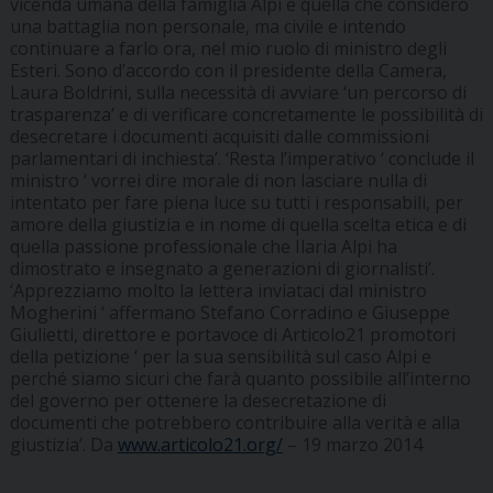
vicenda umana della famiglia Alpi e quella che considero
una battaglia non personale, ma civile e intendo
continuare a farlo ora, nel mio ruolo di ministro degli
Esteri. Sono d’accordo con il presidente della Camera,
Laura Boldrini, sulla necessità di avviare ‘un percorso di
trasparenza’ e di verificare concretamente le possibilità di
desecretare i documenti acquisiti dalle commissioni
parlamentari di inchiesta’. ‘Resta l’imperativo ‘ conclude il
ministro ‘ vorrei dire morale di non lasciare nulla di
intentato per fare piena luce su tutti i responsabili, per
amore della giustizia e in nome di quella scelta etica e di
quella passione professionale che Ilaria Alpi ha
dimostrato e insegnato a generazioni di giornalisti’.
‘Apprezziamo molto la lettera inviataci dal ministro
Mogherini ‘ affermano Stefano Corradino e Giuseppe
Giulietti, direttore e portavoce di Articolo21 promotori
della petizione ‘ per la sua sensibilità sul caso Alpi e
perché siamo sicuri che farà quanto possibile all’interno
del governo per ottenere la desecretazione di
documenti che potrebbero contribuire alla verità e alla
giustizia’. Da
www.articolo21.org/
– 19 marzo 2014