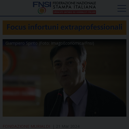
Giampiero Spirito (Foto: ImagoEconomica/Fnsi)
FONDAZIONE MURIALDI
21 Mar 2024