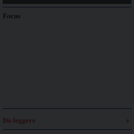
Focus
Giornalisti
minacciati
Lavoro
autonomo
Galassia dell’informazione
Da leggere