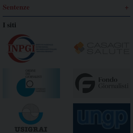
Sentenze
I siti