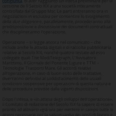
congiunta
, di aver raggiunto un'intesa preliminare per la
cessione de Il Secolo XIX a una società interamente
controllata dal Gruppo Msc. Le parti entreranno ora in
negoziazioni in esclusiva per consentire lo svolgimento
della
due diligence
e, parallelamente, procederanno alla
predisposizione e discussione dei documenti contrattuali
che disciplineranno l'operazione.
Operazione – si legge ancora nel comunicato – che
include anche le attività digitali e di raccolta pubblicitaria
relative al Secolo XIX, nonché quattro testate ad esso
collegate quali The MediTelegraph, L'Avvisatore
Marittimo, Il Giornale del Ponente Ligure e TTM –
Tecnologie Trasporti Mare. Gli accordi relativi
all'operazione, in caso di buon esito delle trattative,
diverranno definitivi al soddisfacimento delle usuali
condizioni sospensive per operazioni di questa natura e
delle procedure previste dalle vigenti disposizioni.
Dopo l'intesa, e «in attesa degli sviluppi dell'operazione»,
il Comitato di redazione del Secolo XIX fa sapere di essere
pronto ad attivarsi «già ora per mettere in campo tutte le
azioni necessarie per la salvaguardia dei posti di lavoro e