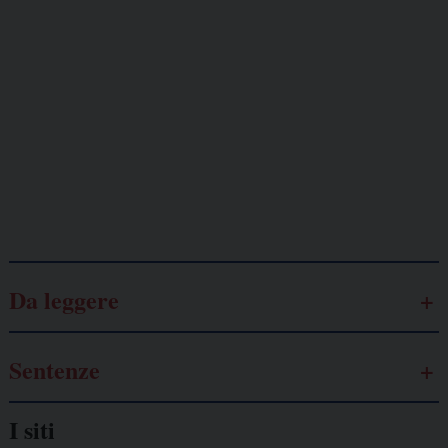
minacciati
Lavoro
autonomo
Galassia dell’informazione
Da leggere
Sentenze
I siti