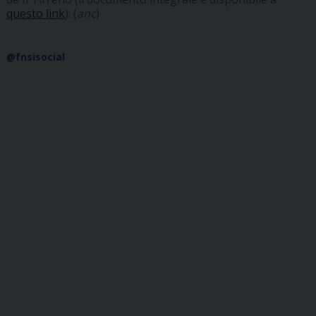
questo link
). (
anc
)
@fnsisocial