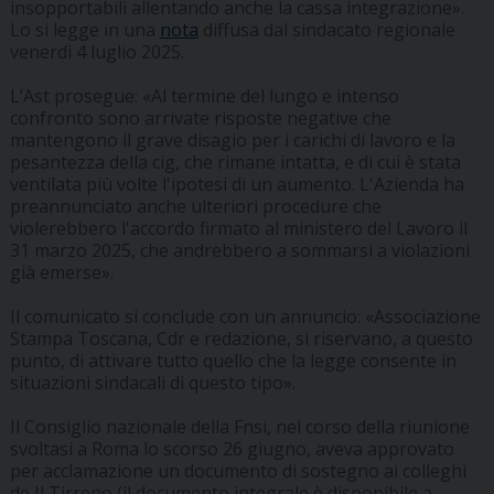
insopportabili allentando anche la cassa integrazione».
Lo si legge in una
nota
diffusa dal sindacato regionale
venerdì 4 luglio 2025.
L’Ast prosegue: «Al termine del lungo e intenso
confronto sono arrivate risposte negative che
mantengono il grave disagio per i carichi di lavoro e la
pesantezza della cig, che rimane intatta, e di cui è stata
ventilata più volte l'ipotesi di un aumento. L'Azienda ha
preannunciato anche ulteriori procedure che
violerebbero l'accordo firmato al ministero del Lavoro il
31 marzo 2025, che andrebbero a sommarsi a violazioni
già emerse».
Il comunicato si conclude con un annuncio: «Associazione
Stampa Toscana, Cdr e redazione, si riservano, a questo
punto, di attivare tutto quello che la legge consente in
situazioni sindacali di questo tipo».
Il Consiglio nazionale della Fnsi, nel corso della riunione
svoltasi a Roma lo scorso 26 giugno, aveva approvato
per acclamazione un documento di sostegno ai colleghi
de Il Tirreno (il documento integrale è disponibile a