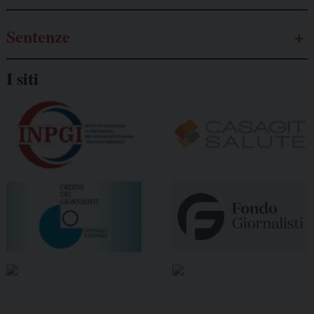
Sentenze
I siti