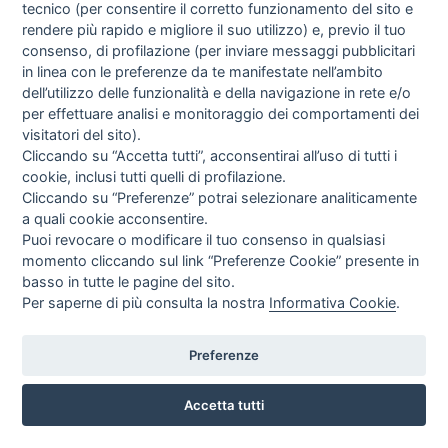
tecnico (per consentire il corretto funzionamento del sito e
rendere più rapido e migliore il suo utilizzo) e, previo il tuo
consenso, di profilazione (per inviare messaggi pubblicitari
in linea con le preferenze da te manifestate nell’ambito
I libri
dell’utilizzo delle funzionalità e della navigazione in rete e/o
Vedi tutti
per effettuare analisi e monitoraggio dei comportamenti dei
visitatori del sito).
FASCISTISSIMA
Cliccando su “Accetta tutti”, acconsentirai all’uso di tutti i
cookie, inclusi tutti quelli di profilazione.
Cliccando su “Preferenze” potrai selezionare analiticamente
a quali cookie acconsentire.
Puoi revocare o modificare il tuo consenso in qualsiasi
momento cliccando sul link “Preferenze Cookie” presente in
basso in tutte le pagine del sito.
Per saperne di più consulta la nostra
Informativa Cookie
.
Direttrice Responsabile: Alessandra Costante | Registrazione al Tribunale Civile
di Roma del 23-12-2001 N°578
Preferenze
Accetta tutti
© FEDERAZIONE NAZIONALE DELLA STAMPA ITALIANA |
Modulistica
|
Contatti
|
Privacy
|
Cookie Policy
|
Preferenze Cookie
|
Credits